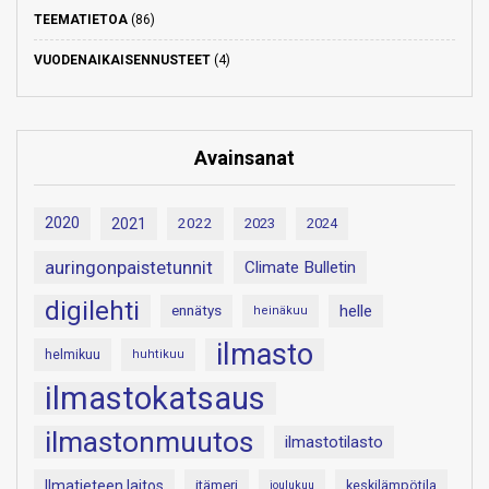
TEEMATIETOA
(86)
VUODENAIKAISENNUSTEET
(4)
Avainsanat
2020
2021
2022
2023
2024
auringonpaistetunnit
Climate Bulletin
digilehti
helle
ennätys
heinäkuu
ilmasto
helmikuu
huhtikuu
ilmastokatsaus
ilmastonmuutos
ilmastotilasto
Ilmatieteen laitos
itämeri
keskilämpötila
joulukuu