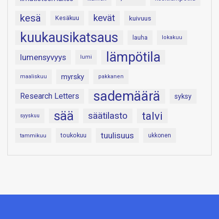
kesä
kevät
Kesäkuu
kuivuus
kuukausikatsaus
lauha
lokakuu
lämpötila
lumensyvyys
lumi
myrsky
maaliskuu
pakkanen
sademäärä
Research Letters
syksy
sää
talvi
säätilasto
syyskuu
tuulisuus
toukokuu
tammikuu
ukkonen