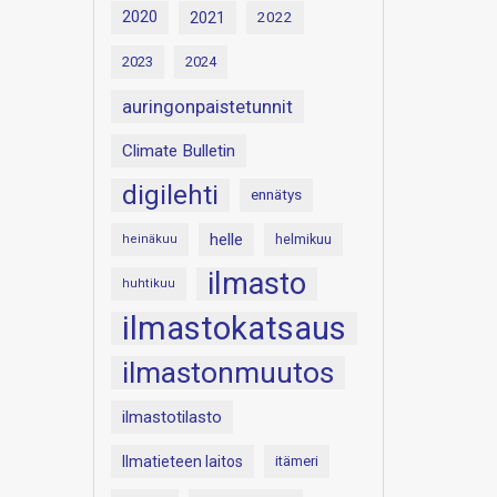
2020
2021
2022
2023
2024
auringonpaistetunnit
Climate Bulletin
digilehti
ennätys
helle
heinäkuu
helmikuu
ilmasto
huhtikuu
ilmastokatsaus
ilmastonmuutos
ilmastotilasto
Ilmatieteen laitos
itämeri