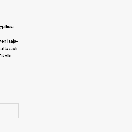
pillisiä
ten laaja-
attavasti
ikolla