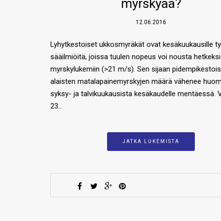
myrskyää?
12.06.2016
Lyhytkestoiset ukkosmyräkät ovat kesäkuukausille tyy
sääilmiöitä, joissa tuulen nopeus voi nousta hetkeksi
myrskylukemiin (>21 m/s). Sen sijaan pidempikestois
alaisten matalapainemyrskyjen määrä vähenee huom
syksy- ja talvikuukausista kesäkaudelle mentäessä. Vi
23…
JATKA LUKEMISTA