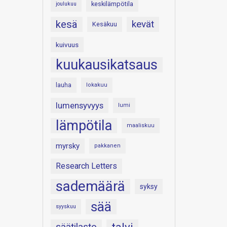
keskilämpötila
joulukuu
kesä
kevät
Kesäkuu
kuivuus
kuukausikatsaus
lauha
lokakuu
lumensyvyys
lumi
lämpötila
maaliskuu
myrsky
pakkanen
Research Letters
sademäärä
syksy
sää
syyskuu
säätilasto