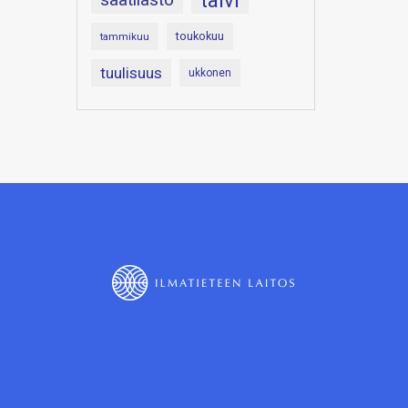
talvi
toukokuu
tammikuu
tuulisuus
ukkonen