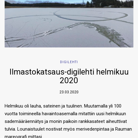
DIGILEHTI
Ilmastokatsaus-digilehti helmikuu
2020
23.03.2020
Helmikuu oli lauha, sateinen ja tuulinen. Muutamalla yli 100
vuotta toimineella havaintoasemalla mitattiin uusi helmikuun
sademääräennätys ja monin paikoin rankkasateet aiheuttivat
tulvia. Lounaistuulet nostivat myös merivedenpintaa ja Rauman
mareografi mittasi…