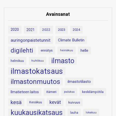
Avainsanat
2020
2021
2022
2023
2024
auringonpaistetunnit
Climate Bulletin
digilehti
helle
ennätys
heinäkuu
ilmasto
helmikuu
huhtikuu
ilmastokatsaus
ilmastonmuutos
ilmastotilasto
Ilmatieteen laitos
itämeri
keskilämpötila
joulukuu
kesä
kevät
Kesäkuu
kuivuus
kuukausikatsaus
lauha
lokakuu