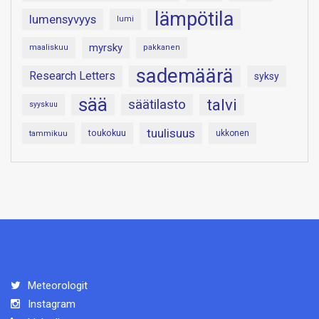
lämpötila
lumensyvyys
lumi
myrsky
maaliskuu
pakkanen
sademäärä
Research Letters
syksy
sää
talvi
säätilasto
syyskuu
tuulisuus
toukokuu
tammikuu
ukkonen
Meteorologit
Instagram