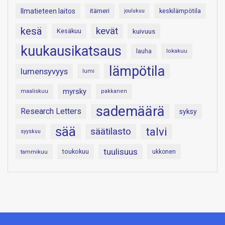
Ilmatieteen laitos
itämeri
keskilämpötila
joulukuu
kesä
kevät
Kesäkuu
kuivuus
kuukausikatsaus
lauha
lokakuu
lämpötila
lumensyvyys
lumi
myrsky
maaliskuu
pakkanen
sademäärä
Research Letters
syksy
sää
talvi
säätilasto
syyskuu
tuulisuus
toukokuu
tammikuu
ukkonen