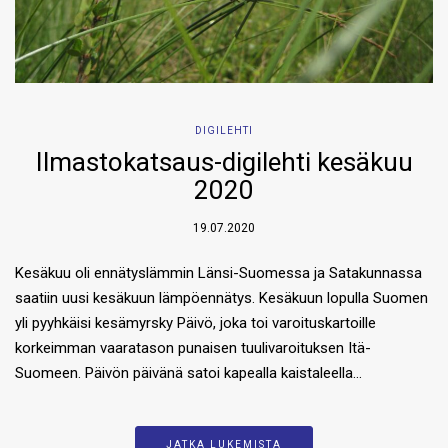
DIGILEHTI
Ilmastokatsaus-digilehti kesäkuu
2020
19.07.2020
Kesäkuu oli ennätyslämmin Länsi-Suomessa ja Satakunnassa
saatiin uusi kesäkuun lämpöennätys. Kesäkuun lopulla Suomen
yli pyyhkäisi kesämyrsky Päivö, joka toi varoituskartoille
korkeimman vaaratason punaisen tuulivaroituksen Itä-
Suomeen. Päivön päivänä satoi kapealla kaistaleella…
JATKA LUKEMISTA