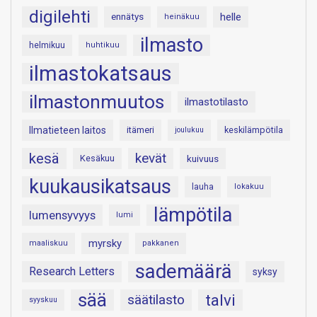
digilehti
helle
ennätys
heinäkuu
ilmasto
helmikuu
huhtikuu
ilmastokatsaus
ilmastonmuutos
ilmastotilasto
Ilmatieteen laitos
itämeri
keskilämpötila
joulukuu
kesä
kevät
Kesäkuu
kuivuus
kuukausikatsaus
lauha
lokakuu
lämpötila
lumensyvyys
lumi
myrsky
maaliskuu
pakkanen
sademäärä
Research Letters
syksy
sää
talvi
säätilasto
syyskuu