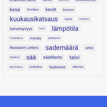
Ilmatieteen laitos
kesä
kevät
Kesäkuu
kuivuus
kuukausikatsaus
lauha
lokakuu
lämpötila
lumensyvyys
lumi
myrsky
maaliskuu
pakkanen
sademäärä
Research Letters
syksy
sää
talvi
säätilasto
syyskuu
tuulisuus
toukokuu
tammikuu
ukkonen