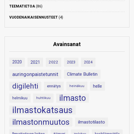
TEEMATIETOA
(86)
VUODENAIKAISENNUSTEET
(4)
Avainsanat
2020
2021
2022
2023
2024
auringonpaistetunnit
Climate Bulletin
digilehti
helle
ennätys
heinäkuu
ilmasto
helmikuu
huhtikuu
ilmastokatsaus
ilmastonmuutos
ilmastotilasto
itämeri
keskilämpötila
joulukuu