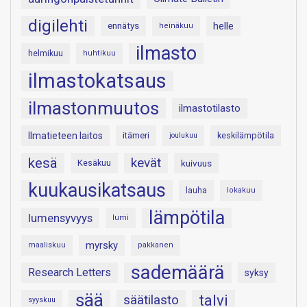
digilehti
helle
ennätys
heinäkuu
ilmasto
helmikuu
huhtikuu
ilmastokatsaus
ilmastonmuutos
ilmastotilasto
Ilmatieteen laitos
itämeri
keskilämpötila
joulukuu
kesä
kevät
Kesäkuu
kuivuus
kuukausikatsaus
lauha
lokakuu
lämpötila
lumensyvyys
lumi
myrsky
maaliskuu
pakkanen
sademäärä
Research Letters
syksy
sää
talvi
säätilasto
syyskuu