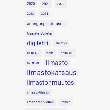
2020
2021
2022
2023
2024
auringonpaistetunnit
Climate Bulletin
digilehti
ennätys
helle
heinäkuu
helmikuu
ilmasto
huhtikuu
ilmastokatsaus
ilmastonmuutos
ilmastotilasto
Ilmatieteen laitos
itämeri