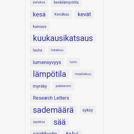
keskilämpötila
joulukuu
kesä
kevät
Kesäkuu
kuivuus
kuukausikatsaus
lauha
lokakuu
lumensyvyys
lumi
lämpötila
maaliskuu
myrsky
pakkanen
Research Letters
sademäärä
syksy
sää
syyskuu
säätilasto