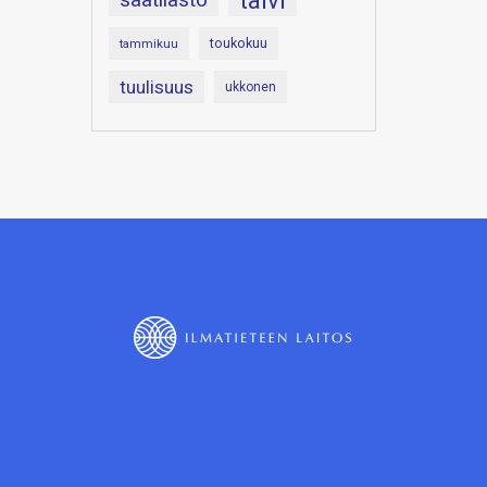
talvi
toukokuu
tammikuu
tuulisuus
ukkonen