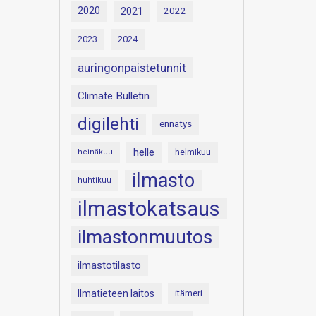
2020
2021
2022
2023
2024
auringonpaistetunnit
Climate Bulletin
digilehti
ennätys
helle
heinäkuu
helmikuu
ilmasto
huhtikuu
ilmastokatsaus
ilmastonmuutos
ilmastotilasto
Ilmatieteen laitos
itämeri