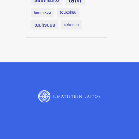
talvi
toukokuu
tammikuu
tuulisuus
ukkonen