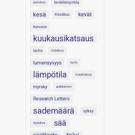
keskilämpötila
joulukuu
kesä
kevät
Kesäkuu
kuivuus
kuukausikatsaus
lauha
lokakuu
lumensyvyys
lumi
lämpötila
maaliskuu
myrsky
pakkanen
Research Letters
sademäärä
syksy
sää
syyskuu
säätilasto