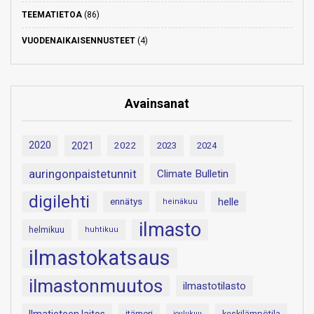
TEEMATIETOA
(86)
VUODENAIKAISENNUSTEET
(4)
Avainsanat
2020
2021
2022
2023
2024
auringonpaistetunnit
Climate Bulletin
digilehti
helle
ennätys
heinäkuu
ilmasto
helmikuu
huhtikuu
ilmastokatsaus
ilmastonmuutos
ilmastotilasto
itämeri
keskilämpötila
joulukuu