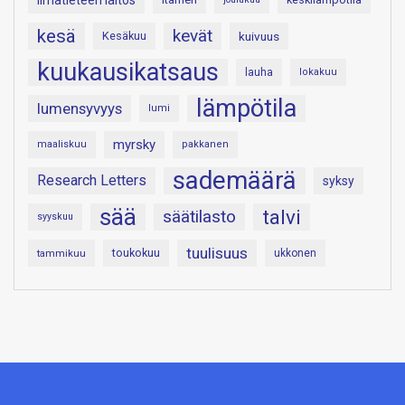
Ilmatieteen laitos
kesä
kevät
Kesäkuu
kuivuus
kuukausikatsaus
lauha
lokakuu
lämpötila
lumensyvyys
lumi
myrsky
maaliskuu
pakkanen
sademäärä
Research Letters
syksy
sää
talvi
säätilasto
syyskuu
tuulisuus
toukokuu
tammikuu
ukkonen