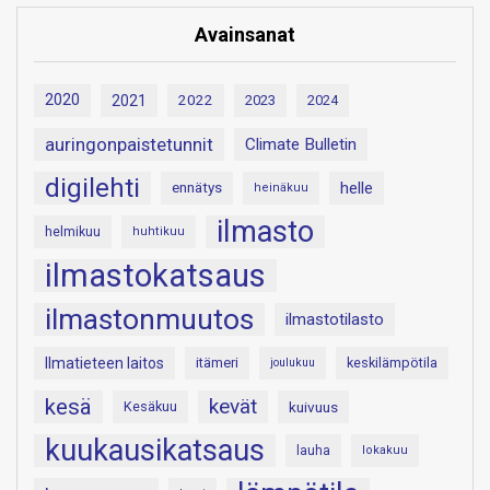
Avainsanat
2020
2021
2022
2023
2024
auringonpaistetunnit
Climate Bulletin
digilehti
helle
ennätys
heinäkuu
ilmasto
helmikuu
huhtikuu
ilmastokatsaus
ilmastonmuutos
ilmastotilasto
Ilmatieteen laitos
itämeri
keskilämpötila
joulukuu
kesä
kevät
Kesäkuu
kuivuus
kuukausikatsaus
lauha
lokakuu