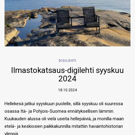
DIGILEHTI
Ilmastokatsaus-digilehti syyskuu
2024
18.10.2024
Hellekesä jatkui syyskuun puolelle, sillä syyskuu oli suuressa
osassa Itä- ja Pohjois-Suomea ennätyksellisen lämmin.
Kuukauden alussa oli vielä useita hellepäiviä, ja monilla maan
etelä- ja keskiosien paikkakunnilla mitattiin havaintohistorian
ylimpiä…