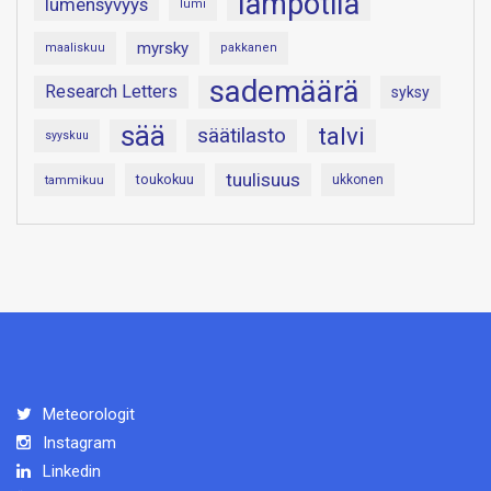
lämpötila
lumensyvyys
lumi
myrsky
maaliskuu
pakkanen
sademäärä
Research Letters
syksy
sää
talvi
säätilasto
syyskuu
tuulisuus
toukokuu
tammikuu
ukkonen
Meteorologit
Instagram
Linkedin