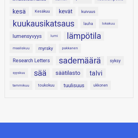
kesä
kevät
Kesäkuu
kuivuus
kuukausikatsaus
lauha
lokakuu
lämpötila
lumensyvyys
lumi
myrsky
maaliskuu
pakkanen
sademäärä
Research Letters
syksy
sää
talvi
säätilasto
syyskuu
tuulisuus
toukokuu
tammikuu
ukkonen