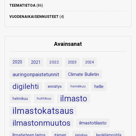
TEEMATIETOA
(86)
VUODENAIKAISENNUSTEET
(4)
Avainsanat
2020
2021
2022
2023
2024
auringonpaistetunnit
Climate Bulletin
digilehti
helle
ennätys
heinäkuu
ilmasto
helmikuu
huhtikuu
ilmastokatsaus
ilmastonmuutos
ilmastotilasto
Ilmatieteen laitos
itämeri
keskilämpötila
joulukuu