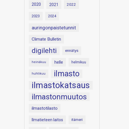
2020
2021
2022
2023
2024
auringonpaistetunnit
Climate Bulletin
digilehti
ennätys
helle
heinäkuu
helmikuu
ilmasto
huhtikuu
ilmastokatsaus
ilmastonmuutos
ilmastotilasto
Ilmatieteen laitos
itämeri