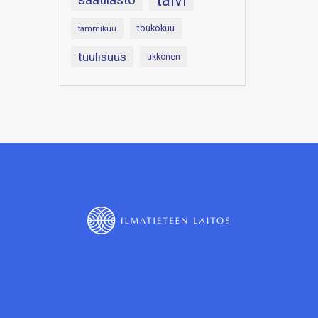
talvi
toukokuu
tammikuu
tuulisuus
ukkonen