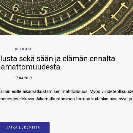
KOLUMNI
ilusta sekä sään ja elämän ennalta
aamattomuudesta
17.04.2017
 tällöin esille aikamatkustamisen mahdollisuus. Myös viihdeteollisuud
menestyselokuvia. Aikamatkustaminen törmää kuitenkin aina syyn ja
JATKA LUKEMISTA