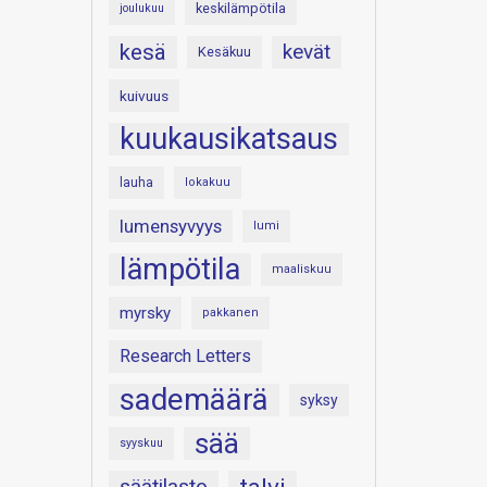
keskilämpötila
joulukuu
kesä
kevät
Kesäkuu
kuivuus
kuukausikatsaus
lauha
lokakuu
lumensyvyys
lumi
lämpötila
maaliskuu
myrsky
pakkanen
Research Letters
sademäärä
syksy
sää
syyskuu
säätilasto