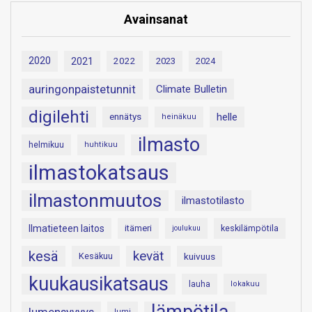
Avainsanat
2020
2021
2022
2023
2024
auringonpaistetunnit
Climate Bulletin
digilehti
helle
ennätys
heinäkuu
ilmasto
helmikuu
huhtikuu
ilmastokatsaus
ilmastonmuutos
ilmastotilasto
Ilmatieteen laitos
itämeri
keskilämpötila
joulukuu
kesä
kevät
Kesäkuu
kuivuus
kuukausikatsaus
lauha
lokakuu
lumi