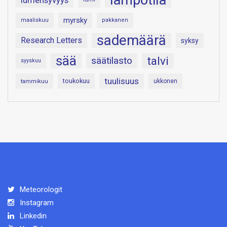
lämpötila
lumensyvyys
myrsky
maaliskuu
pakkanen
sademäärä
Research Letters
syksy
sää
talvi
säätilasto
syyskuu
tuulisuus
toukokuu
tammikuu
ukkonen
Meteorologit
Instagram
Linkedin