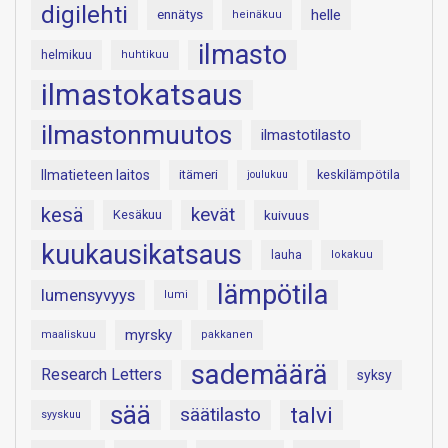
digilehti
helle
ennätys
heinäkuu
ilmasto
helmikuu
huhtikuu
ilmastokatsaus
ilmastonmuutos
ilmastotilasto
Ilmatieteen laitos
itämeri
keskilämpötila
joulukuu
kesä
kevät
Kesäkuu
kuivuus
kuukausikatsaus
lauha
lokakuu
lämpötila
lumensyvyys
lumi
myrsky
maaliskuu
pakkanen
sademäärä
Research Letters
syksy
sää
talvi
säätilasto
syyskuu