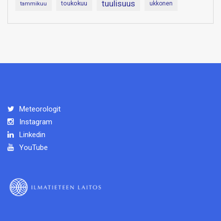
tuulisuus
toukokuu
tammikuu
ukkonen
Meteorologit
Instagram
Linkedin
YouTube