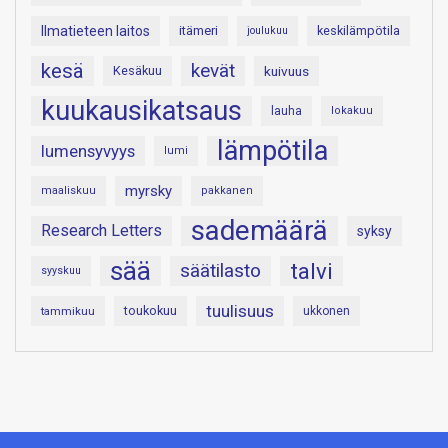
Ilmatieteen laitos
itämeri
keskilämpötila
joulukuu
kesä
kevät
Kesäkuu
kuivuus
kuukausikatsaus
lauha
lokakuu
lämpötila
lumensyvyys
lumi
myrsky
maaliskuu
pakkanen
sademäärä
Research Letters
syksy
sää
talvi
säätilasto
syyskuu
tuulisuus
toukokuu
tammikuu
ukkonen