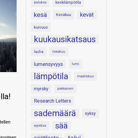
keskilämpötila
joulukuu
kesä
kevät
Kesäkuu
kuivuus
kuukausikatsaus
lauha
lokakuu
lumensyvyys
lumi
lämpötila
maaliskuu
myrsky
pakkanen
lla!
Research Letters
sademäärä
syksy
tellen
sää
syyskuu
säätilasto
isyyteen