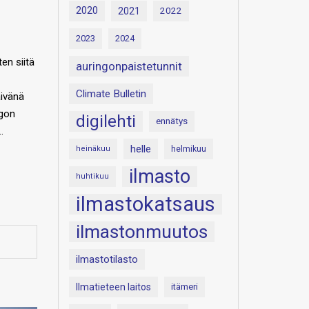
2020
2021
2022
2023
2024
en siitä
auringonpaistetunnit
Climate Bulletin
äivänä
ngon
digilehti
ennätys
…
helle
heinäkuu
helmikuu
ilmasto
huhtikuu
ilmastokatsaus
ilmastonmuutos
ilmastotilasto
Ilmatieteen laitos
itämeri