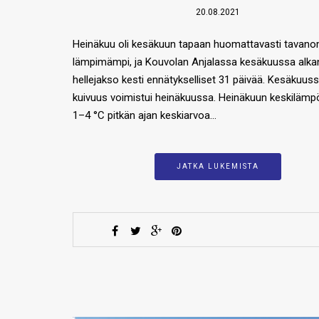
20.08.2021
Heinäkuu oli kesäkuun tapaan huomattavasti tavano
lämpimämpi, ja Kouvolan Anjalassa kesäkuussa alka
hellejakso kesti ennätykselliset 31 päivää. Kesäkuus
kuivuus voimistui heinäkuussa. Heinäkuun keskilämpöt
1–4 °C pitkän ajan keskiarvoa…
JATKA LUKEMISTA