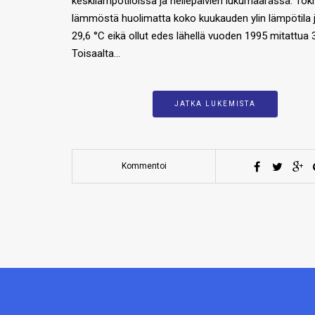
keskilämpötiloissa ja hellepäivien lukumäärässä. Toki
lämmöstä huolimatta koko kuukauden ylin lämpötila jä
29,6 °C eikä ollut edes lähellä vuoden 1995 mitattua 
Toisaalta…
JATKA LUKEMISTA
Kommentoi