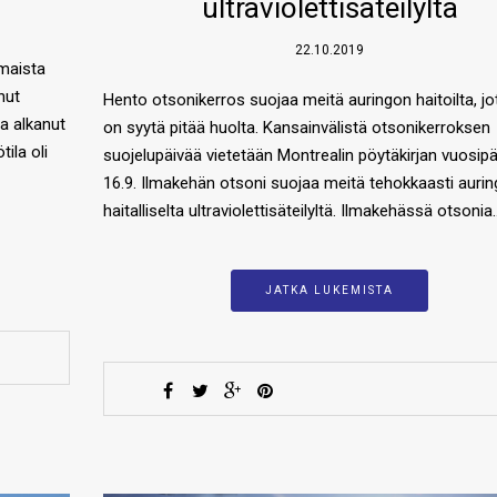
ultraviolettisäteilyltä
22.10.2019
maista
nut
Hento otsonikerros suojaa meitä auringon haitoilta, jot
sa alkanut
on syytä pitää huolta. Kansainvälistä otsonikerroksen
ila oli
suojelupäivää vietetään Montrealin pöytäkirjan vuosip
16.9. Ilmakehän otsoni suojaa meitä tehokkaasti auri
haitalliselta ultraviolettisäteilyltä. Ilmakehässä otsonia
JATKA LUKEMISTA