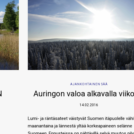
AJANKOHTAINEN SÄÄ
N
Auringon valoa alkavalla viiko
14.02.2016
Lumi- ja räntäsateet väistyvät Suomen itäpuolelle vähi
maanantaina ja lännestä yltää korkeapaineen selänne
Suomeen. Ennusteissa on nähtävillä selvä muutos pilv