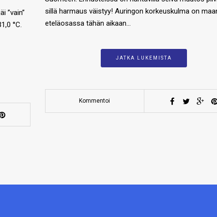
sillä harmaus väistyy! Auringon korkeuskulma on maa
i ”vain”
eteläosassa tähän aikaan…
31,0 °C.
JATKA LUKEMISTA
Kommentoi