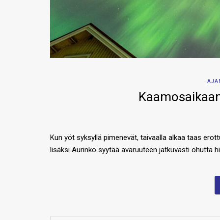
AJA
Kaamosaikaan 
Kun yöt syksyllä pimenevät, taivaalla alkaa taas erot
lisäksi Aurinko syytää avaruuteen jatkuvasti ohutta h