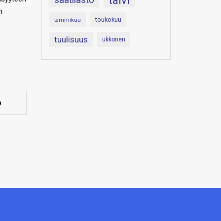
talvi
n
toukokuu
tammikuu
tuulisuus
ukkonen