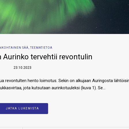
NKOHTAINEN SÄÄ
,
TEEMATIETOA
Aurinko tervehtii revontulin
23.10.2023
tua revontulten hento loimotus. Sekin on alkujaan Auringosta lähtöisi
iukkasvirtaa, jota kutsutaan aurinkotuuleksi (kuva 1). Se…
JATKA LUKEMISTA