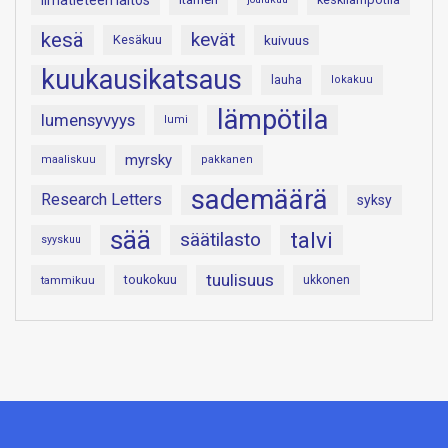
Ilmatieteen laitos
kesä
kevät
Kesäkuu
kuivuus
kuukausikatsaus
lauha
lokakuu
lämpötila
lumensyvyys
lumi
myrsky
maaliskuu
pakkanen
sademäärä
Research Letters
syksy
sää
talvi
säätilasto
syyskuu
tuulisuus
toukokuu
tammikuu
ukkonen