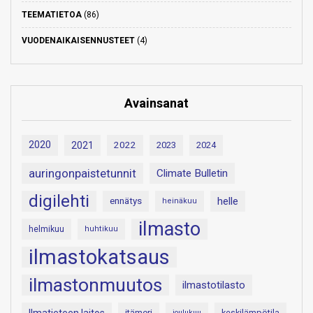
TEEMATIETOA
(86)
VUODENAIKAISENNUSTEET
(4)
Avainsanat
2020
2021
2022
2023
2024
auringonpaistetunnit
Climate Bulletin
digilehti
helle
ennätys
heinäkuu
ilmasto
helmikuu
huhtikuu
ilmastokatsaus
ilmastonmuutos
ilmastotilasto
itämeri
keskilämpötila
joulukuu