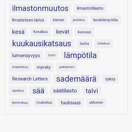
ilmastonmuutos
ilmastotilasto
Ilmatieteen laitos
itämeri
keskilämpötila
joulukuu
kesä
kevät
Kesäkuu
kuivuus
kuukausikatsaus
lauha
lokakuu
lämpötila
lumensyvyys
lumi
myrsky
maaliskuu
pakkanen
sademäärä
Research Letters
syksy
sää
talvi
säätilasto
syyskuu
tuulisuus
toukokuu
tammikuu
ukkonen