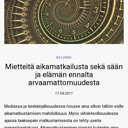
KOLUMNI
Mietteitä aikamatkailusta sekä sään
ja elämän ennalta
arvaamattomuudesta
17.04.2017
Mediassa ja tiedekirjallisuudessa nousee aina silloin tällöin esille
aikamatkustamisen mahdollisuus. Myös viihdeteollisuudessa
ajassa taaksepäin matkustamisesta on tehty useita
menestyselokuvia. Aikamatkustaminen törmää kuitenkin aina