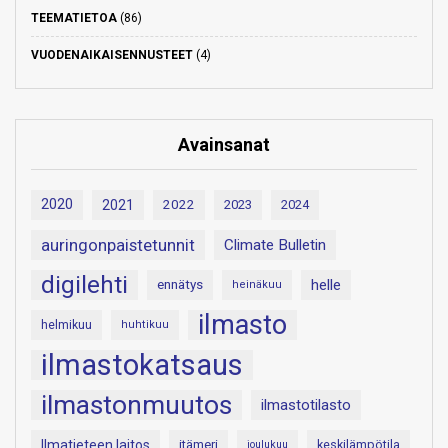
TEEMATIETOA
(86)
VUODENAIKAISENNUSTEET
(4)
Avainsanat
2020
2021
2022
2023
2024
auringonpaistetunnit
Climate Bulletin
digilehti
helle
ennätys
heinäkuu
ilmasto
helmikuu
huhtikuu
ilmastokatsaus
ilmastonmuutos
ilmastotilasto
Ilmatieteen laitos
itämeri
keskilämpötila
joulukuu