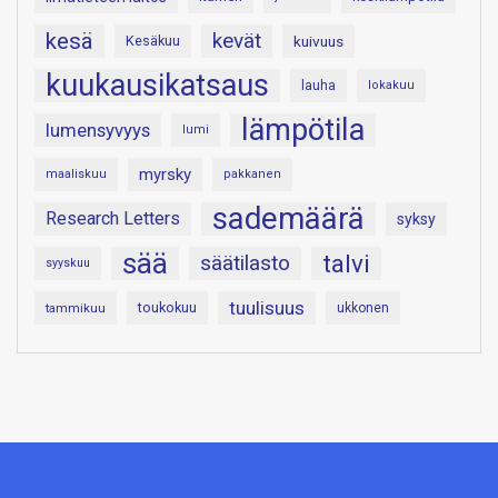
kesä
kevät
Kesäkuu
kuivuus
kuukausikatsaus
lauha
lokakuu
lämpötila
lumensyvyys
lumi
myrsky
maaliskuu
pakkanen
sademäärä
Research Letters
syksy
sää
talvi
säätilasto
syyskuu
tuulisuus
toukokuu
tammikuu
ukkonen