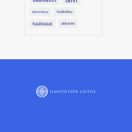
talvi
toukokuu
tammikuu
tuulisuus
ukkonen