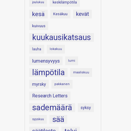
keskilämpötila
joulukuu
kesä
kevät
Kesäkuu
kuivuus
kuukausikatsaus
lauha
lokakuu
lumensyvyys
lumi
lämpötila
maaliskuu
myrsky
pakkanen
Research Letters
sademäärä
syksy
sää
syyskuu
säätilasto