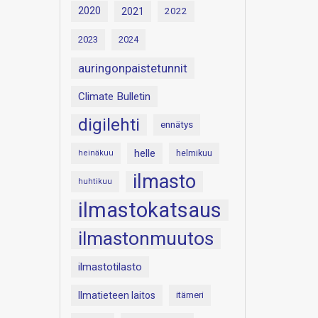
2020
2021
2022
2023
2024
auringonpaistetunnit
Climate Bulletin
digilehti
ennätys
helle
heinäkuu
helmikuu
ilmasto
huhtikuu
ilmastokatsaus
ilmastonmuutos
ilmastotilasto
Ilmatieteen laitos
itämeri