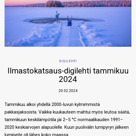
DIGILEHTI
Ilmastokatsaus-digilehti tammikuu
2024
20.02.2024
Tammikuu alkoi yhdellä 2000-luvun kylmimmistä
pakkasjaksoista. Vaikka kuukauteen mahtui myös leutoa säätä,
tammikuun keskilämpötila jäi 2–5 °C normaalikauden 1991–
2020 keskiarvojen alapuolelle. Kuun puolivälin lumipyryn jälkeen
lumipeite oli lähes koko maassa…