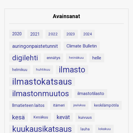
Avainsanat
2020
2021
2022
2023
2024
auringonpaistetunnit
Climate Bulletin
digilehti
helle
ennätys
heinäkuu
ilmasto
helmikuu
huhtikuu
ilmastokatsaus
ilmastonmuutos
ilmastotilasto
Ilmatieteen laitos
itämeri
keskilämpötila
joulukuu
kesä
kevät
Kesäkuu
kuivuus
kuukausikatsaus
lauha
lokakuu