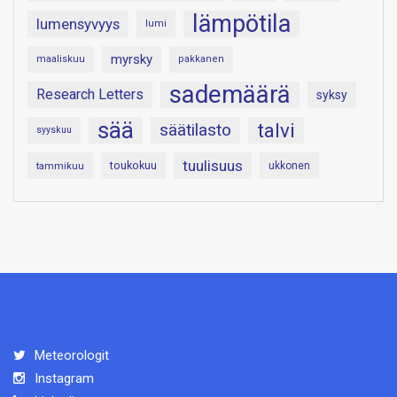
lämpötila
lumensyvyys
lumi
myrsky
maaliskuu
pakkanen
sademäärä
Research Letters
syksy
sää
talvi
säätilasto
syyskuu
tuulisuus
toukokuu
tammikuu
ukkonen
Meteorologit
Instagram