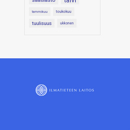
talvi
toukokuu
tammikuu
tuulisuus
ukkonen