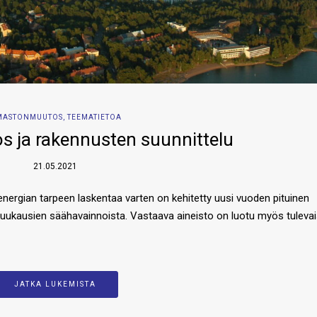
MASTONMUUTOS
,
TEEMATIETOA
 ja rakennusten suunnittelu
21.05.2021
ergian tarpeen laskentaa varten on kehitetty uusi vuoden pituinen
en kuukausien säähavainnoista. Vastaava aineisto on luotu myös tulev
JATKA LUKEMISTA