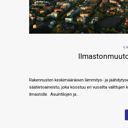
IL
Ilmastonmuutos
Rakennusten keskimääräisen lämmitys- ja jäähdytysen
säätietoaineisto, joka koostuu eri vuosilta valittuj
ilmastolle. Asuintilojen ja…