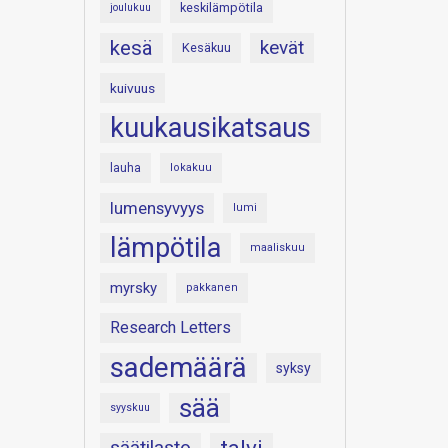
keskilämpötila
joulukuu
kesä
kevät
Kesäkuu
kuivuus
kuukausikatsaus
lauha
lokakuu
lumensyvyys
lumi
lämpötila
maaliskuu
myrsky
pakkanen
Research Letters
sademäärä
syksy
sää
syyskuu
säätilasto