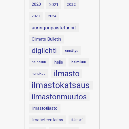
2020
2021
2022
2023
2024
auringonpaistetunnit
Climate Bulletin
digilehti
ennätys
helle
heinäkuu
helmikuu
ilmasto
huhtikuu
ilmastokatsaus
ilmastonmuutos
ilmastotilasto
Ilmatieteen laitos
itämeri