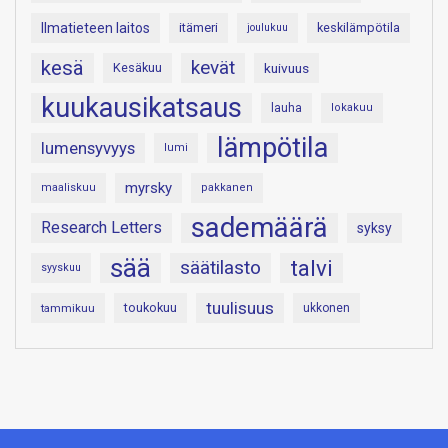
Ilmatieteen laitos
itämeri
keskilämpötila
joulukuu
kesä
kevät
Kesäkuu
kuivuus
kuukausikatsaus
lauha
lokakuu
lämpötila
lumensyvyys
lumi
myrsky
maaliskuu
pakkanen
sademäärä
Research Letters
syksy
sää
talvi
säätilasto
syyskuu
tuulisuus
toukokuu
tammikuu
ukkonen