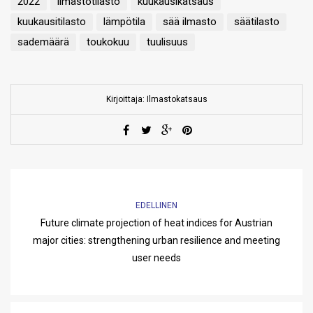
2022
ilmastotilasto
kuukausikatsaus
kuukausitilasto
lämpötila
sää ilmasto
säätilasto
sademäärä
toukokuu
tuulisuus
Kirjoittaja: Ilmastokatsaus
EDELLINEN
Future climate projection of heat indices for Austrian
major cities: strengthening urban resilience and meeting
user needs