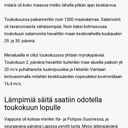
määrä oli koko maassa melko lähellä pitkän ajan keskiarvoa.
Toukokuussa paikannettiin noin 1500 maasalamaa. Salamointi
oli tavanomaista vähäisempää. Noin kaksi kolmasosaa
toukokuun salamoista havaittiin maan keskivaiheilla kuukauden
29. ja 30. päivinä.
Merialueilla ei ollut toukokuussa yhtään myrskypäivää.
Toukokuun 2. päivänä havaittiin kuitenkin maa-alueilla paikoin yli
20 m/s puhaltaneita tuulenpuuskia ja Helsinki-Vantaan
lentoasemalla mitattiin keskituulenkin nopeudeksi kovimmillaan
16,4 m/s.
Lämpimiä säitä saatiin odotella
toukokuun lopulle
Vappuna oli koleaa etenkin Itä- ja Pohjois-Suomessa, ja
seuraavana päivänä Lapissa pyrytti lunta. Myös äitienpäivänä