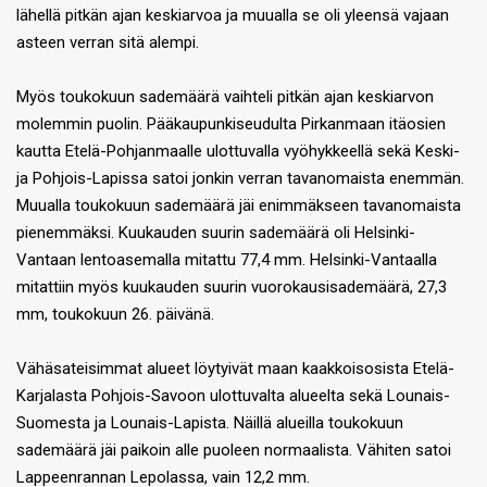
lähellä pitkän ajan keskiarvoa ja muualla se oli yleensä vajaan
asteen verran sitä alempi.
Myös toukokuun sademäärä vaihteli pitkän ajan keskiarvon
molemmin puolin. Pääkaupunkiseudulta Pirkanmaan itäosien
kautta Etelä-Pohjanmaalle ulottuvalla vyöhykkeellä sekä Keski-
ja Pohjois-Lapissa satoi jonkin verran tavanomaista enemmän.
Muualla toukokuun sademäärä jäi enimmäkseen tavanomaista
pienemmäksi. Kuukauden suurin sademäärä oli Helsinki-
Vantaan lentoasemalla mitattu 77,4 mm. Helsinki-Vantaalla
mitattiin myös kuukauden suurin vuorokausisademäärä, 27,3
mm, toukokuun 26. päivänä.
Vähäsateisimmat alueet löytyivät maan kaakkoisosista Etelä-
Karjalasta Pohjois-Savoon ulottuvalta alueelta sekä Lounais-
Suomesta ja Lounais-Lapista. Näillä alueilla toukokuun
sademäärä jäi paikoin alle puoleen normaalista. Vähiten satoi
Lappeenrannan Lepolassa, vain 12,2 mm.