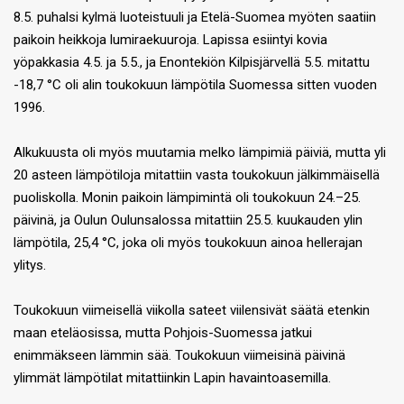
8.5. puhalsi kylmä luoteistuuli ja Etelä-Suomea myöten saatiin
paikoin heikkoja lumiraekuuroja. Lapissa esiintyi kovia
yöpakkasia 4.5. ja 5.5., ja Enontekiön Kilpisjärvellä 5.5. mitattu
-18,7 °C oli alin toukokuun lämpötila Suomessa sitten vuoden
1996.
Alkukuusta oli myös muutamia melko lämpimiä päiviä, mutta yli
20 asteen lämpötiloja mitattiin vasta toukokuun jälkimmäisellä
puoliskolla. Monin paikoin lämpimintä oli toukokuun 24.–25.
päivinä, ja Oulun Oulunsalossa mitattiin 25.5. kuukauden ylin
lämpötila, 25,4 °C, joka oli myös toukokuun ainoa hellerajan
ylitys.
Toukokuun viimeisellä viikolla sateet viilensivät säätä etenkin
maan eteläosissa, mutta Pohjois-Suomessa jatkui
enimmäkseen lämmin sää. Toukokuun viimeisinä päivinä
ylimmät lämpötilat mitattiinkin Lapin havaintoasemilla.