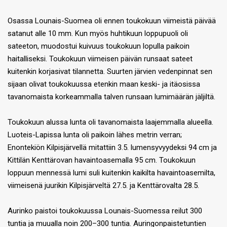
Osassa Lounais-Suomea oli ennen toukokuun viimeistä päivää
satanut alle 10 mm. Kun myös huhtikuun loppupuoli oli
sateeton, muodostui kuivuus toukokuun lopulla paikoin
haitalliseksi. Toukokuun viimeisen päivän runsaat sateet
kuitenkin korjasivat tilannetta. Suurten järvien vedenpinnat sen
sijaan olivat toukokuussa etenkin maan keski- ja itäosissa
tavanomaista korkeammalla talven runsaan lumimäärän jäljiltä.
Toukokuun alussa lunta oli tavanomaista laajemmalla alueella.
Luoteis-Lapissa lunta oli paikoin lähes metrin verran;
Enontekiön Kilpisjärvellä mitattiin 3.5. lumensyvyydeksi 94 cm ja
Kittilän Kenttärovan havaintoasemalla 95 cm. Toukokuun
loppuun mennessä lumi suli kuitenkin kaikilta havaintoasemilta,
viimeisenä juurikin Kilpisjärveltä 27.5. ja Kenttärovalta 28.5.
Aurinko paistoi toukokuussa Lounais-Suomessa reilut 300
tuntia ja muualla noin 200–300 tuntia. Auringonpaistetuntien