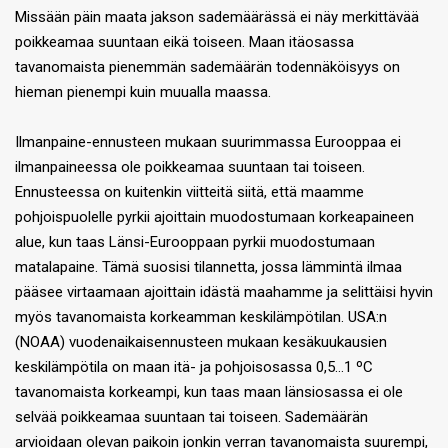
Missään päin maata jakson sademäärässä ei näy merkittävää
poikkeamaa suuntaan eikä toiseen. Maan itäosassa
tavanomaista pienemmän sademäärän todennäköisyys on
hieman pienempi kuin muualla maassa.
Ilmanpaine-ennusteen mukaan suurimmassa Eurooppaa ei
ilmanpaineessa ole poikkeamaa suuntaan tai toiseen.
Ennusteessa on kuitenkin viitteitä siitä, että maamme
pohjoispuolelle pyrkii ajoittain muodostumaan korkeapaineen
alue, kun taas Länsi-Eurooppaan pyrkii muodostumaan
matalapaine. Tämä suosisi tilannetta, jossa lämmintä ilmaa
pääsee virtaamaan ajoittain idästä maahamme ja selittäisi hyvin
myös tavanomaista korkeamman keskilämpötilan. USA:n
(NOAA) vuodenaikaisennusteen mukaan kesäkuukausien
keskilämpötila on maan itä- ja pohjoisosassa 0,5…1 ºC
tavanomaista korkeampi, kun taas maan länsiosassa ei ole
selvää poikkeamaa suuntaan tai toiseen. Sademäärän
arvioidaan olevan paikoin jonkin verran tavanomaista suurempi,