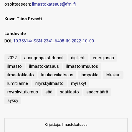
osoitteeseen:
ilmastokatsaus@fmi.fi
Kuva: Tiina Ervasti
Lähdeviite
DOI:
10.35614/ISSN-2341-6408-IK-2022-10-00
2022
auringonpaistetunnit
digilehti
energiasää
ilmasto
ilmastokatsaus
ilmastonmuutos
ilmastotilasto
kuukausikatsaus
lämpötila
lokakuu
lumitilanne
myrskyilmasto
myrskyt
myrskytutkimus
sää
säätilasto
sademäärä
syksy
Kirjoittaja: Ilmastokatsaus