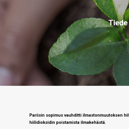
Tiede
Pariisin sopimus vauhditti ilmastonmuutoksen hil
hiilidioksidin poistamista ilmakehästä.