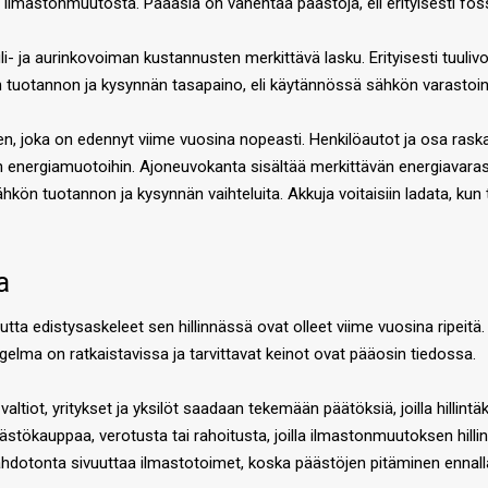
tä ilmastonmuutosta. Pääasia on vähentää päästöjä, eli erityisesti foss
i- ja aurinkovoiman kustannusten merkittävä lasku. Erityisesti tuulivo
 tuotannon ja kysynnän tasapaino, eli käytännössä sähkön varastoint
, joka on edennyt viime vuosina nopeasti. Henkilöautot ja osa raska
energiamuotoihin. Ajoneuvokanta sisältää merkittävän energiavarasto
hkön tuotannon ja kysynnän vaihteluita. Akkuja voitaisiin ladata, kun
a
a edistysaskeleet sen hillinnässä ovat olleet viime vuosina ripeitä. P
lma on ratkaistavissa ja tarvittavat keinot ovat pääosin tiedossa.
altiot, yritykset ja yksilöt saadaan tekemään päätöksiä, joilla hillin
tökauppaa, verotusta tai rahoitusta, joilla ilmastonmuutoksen hillintä
hdotonta sivuuttaa ilmastotoimet, koska päästöjen pitäminen ennallaan 