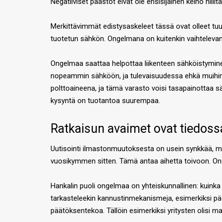
Negatiiviset päästöt eivät ole ensisijainen keino hilli
Merkittävimmät edistysaskeleet tässä ovat olleet tuul
tuotetun sähkön. Ongelmana on kuitenkin vaihtelevan
Ongelmaa saattaa helpottaa liikenteen sähköistyminen
nopeammin sähköön, ja tulevaisuudessa ehkä muihin 
polttoaineena, ja tämä varasto voisi tasapainottaa sä
kysyntä on tuotantoa suurempaa.
Ratkaisun avaimet ovat tiedoss
Uutisointi ilmastonmuutoksesta on usein synkkää, mutt
vuosikymmen sitten. Tämä antaa aihetta toivoon. Onge
Hankalin puoli ongelmaa on yhteiskunnallinen: kuinka v
tarkasteleekin kannustinmekanismeja, esimerkiksi pääs
päätöksentekoa. Tällöin esimerkiksi yritysten olisi ma