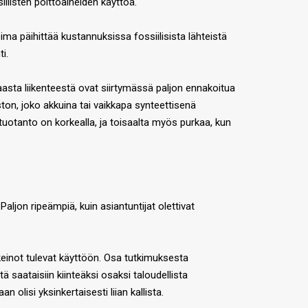
iilisten polttoaineiden käyttöä.
ima päihittää kustannuksissa fossiilisista lähteistä
i.
asta liikenteestä ovat siirtymässä paljon ennakoitua
n, joko akkuina tai vaikkapa synteettisenä
 tuotanto on korkealla, ja toisaalta myös purkaa, kun
aljon ripeämpiä, kuin asiantuntijat olettivat
täkeinot tulevat käyttöön. Osa tutkimuksesta
 saataisiin kiinteäksi osaksi taloudellista
olisi yksinkertaisesti liian kallista.