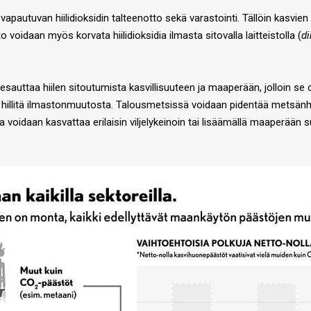
 vapautuvan hiilidioksidin talteenotto sekä varastointi. Tällöin kasvien 
to voidaan myös korvata hiilidioksidia ilmasta sitovalla laitteistolla (
di
auttaa hiilen sitoutumista kasvillisuuteen ja maaperään, jolloin se 
o hillitä ilmastonmuutosta. Talousmetsissä voidaan pidentää metsänh
 voidaan kasvattaa erilaisin viljelykeinoin tai lisäämällä maaperään su