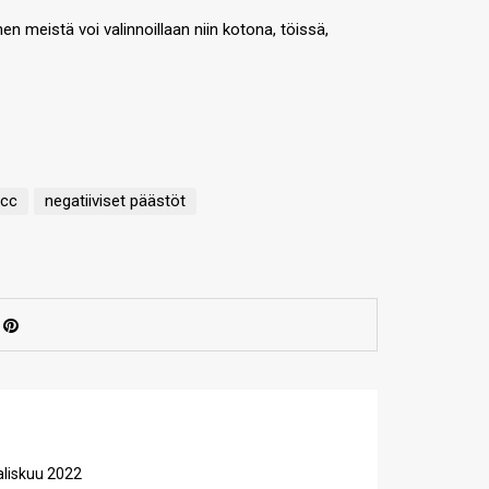
n meistä voi valinnoillaan niin kotona, töissä,
pcc
negatiiviset päästöt
aliskuu 2022