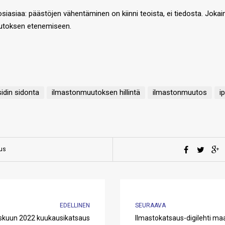
iasiaa: päästöjen vähentäminen on kiinni teoista, ei tiedosta. Jokaine
uutoksen etenemiseen.
ksidin sidonta
ilmastonmuutoksen hillintä
ilmastonmuutos
i
aus
EDELLINEN
SEURAAVA
skuun 2022 kuukausikatsaus
Ilmastokatsaus-digilehti ma