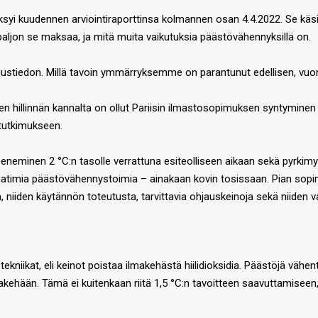
syi kuudennen arviointiraporttinsa kolmannen osan 4.4.2022. Se käsi
ljon se maksaa, ja mitä muita vaikutuksia päästövähennyksillä on.
ustiedon. Millä tavoin ymmärryksemme on parantunut edellisen, vuonna
hillinnän kannalta on ollut Pariisin ilmastosopimuksen syntyminen v
 tutkimukseen.
peneminen 2 °C:n tasolle verrattuna esiteolliseen aikaan sekä pyrkimy
en vaatimia päästövähennystoimia – ainakaan kovin tosissaan. Pian sop
, niiden käytännön toteutusta, tarvittavia ohjauskeinoja sekä niiden v
ekniikat, eli keinot poistaa ilmakehästä hiilidioksidia. Päästöjä vähent
ilmakehään. Tämä ei kuitenkaan riitä 1,5 °C:n tavoitteen saavuttamiseen