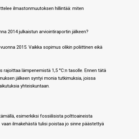
ttelee ilmastonmuutoksen hillintää: miten
 2014 julkaistun arviointiraportin jälkeen?
uonna 2015. Vaikka sopimus olikin poliittinen eikä
s rajoittaa lämpenemistä 1,5 °C:n tasolle. Ennen tätä
imuksen jälkeen syntyi monia tutkimuksia, joissa
aikutuksia yhteiskuntaan.
ämällä, esimerkiksi fossiilisista polttoaineista
, vaan ilmakehästä tulisi poistaa jo sinne päästettyä