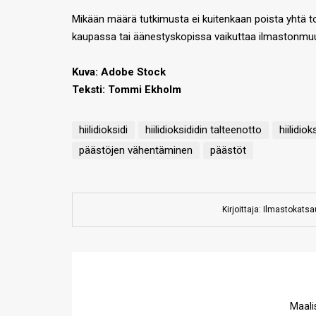
Mikään määrä tutkimusta ei kuitenkaan poista yhtä tos
kaupassa tai äänestyskopissa vaikuttaa ilmastonm
Kuva: Adobe Stock
Teksti: Tommi Ekholm
hiilidioksidi
hiilidioksididin talteenotto
hiilidio
päästöjen vähentäminen
päästöt
Kirjoittaja: Ilmastokats
Maali