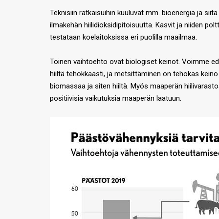
Teknisiin ratkaisuihin kuuluvat mm. bioenergia ja siitä
ilmakehän hiilidioksidipitoisuutta. Kasvit ja niiden polt
testataan koelaitoksissa eri puolilla maailmaa.
Toinen vaihtoehto ovat biologiset keinot. Voimme edes
hiiltä tehokkaasti, ja metsittäminen on tehokas kein
biomassaa ja siten hiiltä. Myös maaperän hiilivarastoa
positiivisia vaikutuksia maaperän laatuun.