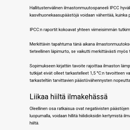
Hallitustenvälinen ilmastonmuutospaneeli IPCC hyväk
kasvihuonekaasupäästöjä voidaan vähentää, kuinka pa
IPCC:n raportit kokoavat yhteen viimeisimmän tutkim
Merkittävin tapahtuma tänä aikana ilmastonmuutoksen 
tieteellinen läpimurto, se vaikutti merkittävästi myös
Sopimukseen kirjattiin tavoite rajoittaa ilmaston läm
tutkijat eivät olleet tarkastelleet 1,5 °C:n tavoitte
tarkasteltiin tarvittavien päästövähennysten nopeutta
Liikaa hiiltä ilmakehässä
Oleellinen osa ratkaisua ovat negatiivisten päästöjen t
luopumalla, voidaan hillitä hiilidioksidin kertymistä 
hiiltä.