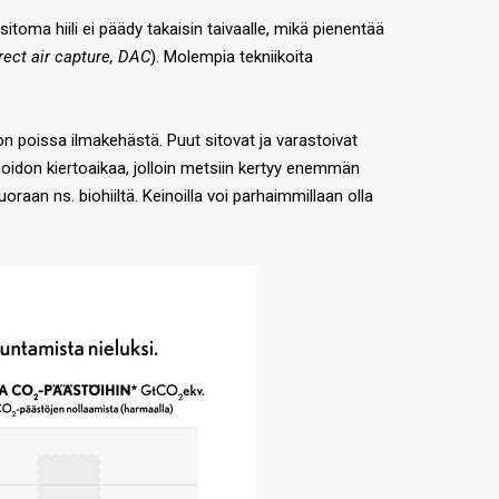
sitoma hiili ei päädy takaisin taivaalle, mikä pienentää
rect air capture, DAC
). Molempia tekniikoita
on poissa ilmakehästä. Puut sitovat ja varastoivat
oidon kiertoaikaa, jolloin metsiin kertyy enemmän
oraan ns. biohiiltä. Keinoilla voi parhaimmillaan olla