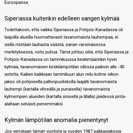
Euroopassa.
Siperiassa kuitenkin edelleen sangen kylmää
Todettakoon, että vaikka Siperiassa ja Pohjois-Kanadassa oli
laajoilla alueilla huomattavasti tavanomaista lauhempaa, ei
siellä mistään lauhasta säästä, sanan varsinaisessa
merkityksessä, voitu puhua. Tämä johtuu siitä, että Siperiassa ja
Pohjois-Kanadassa on tammikuussa keskimäärinkin hyvin
kylmää, tavanomaisen keskilämpötilan ollessa paikoin alle -40
astetta. Kaiken kaikkiaan tammikuun alun reilu kolme viikon
jakso oli pohjoisella pallonpuoliskolla laajalti tavanomaista
lauhempi (kartalla vihreällä ja punaisella) tavanomaista
kylmempien alueiden (kartalla sinisellä ja lillalla) jäädessä pinta-
alaltaan selvästi pienemmäksi.
Kylmän lämpötilan anomalia pienentynyt
Jos verrataan tämän vuotista ja vuoden 1987 pakkasjaksoja