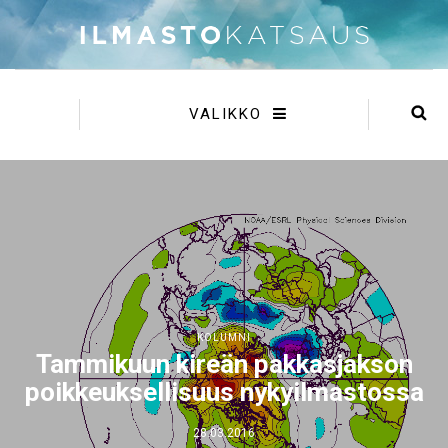
VALIKKO
KOLUMNI
Tammikuun kireän pakkasjakson
poikkeuksellisuus nykyilmastossa
28.03.2016