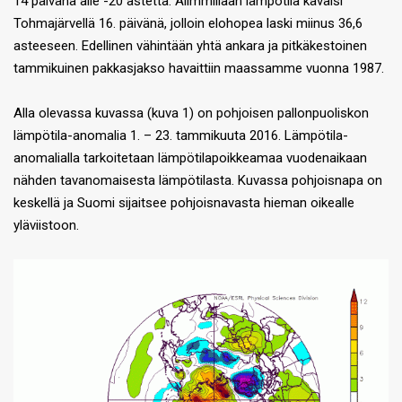
14 päivänä alle -20 astetta. Alimmillaan lämpötila käväisi
Tohmajärvellä 16. päivänä, jolloin elohopea laski miinus 36,6
asteeseen. Edellinen vähintään yhtä ankara ja pitkäkestoinen
tammikuinen pakkasjakso havaittiin maassamme vuonna 1987.
Alla olevassa kuvassa (kuva 1) on pohjoisen pallonpuoliskon
lämpötila-anomalia 1. – 23. tammikuuta 2016. Lämpötila-
anomalialla tarkoitetaan lämpötilapoikkeamaa vuodenaikaan
nähden tavanomaisesta lämpötilasta. Kuvassa pohjoisnapa on
keskellä ja Suomi sijaitsee pohjoisnavasta hieman oikealle
yläviistoon.