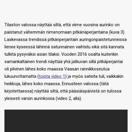
Tilaston valossa näyttää siltä, että viime vuosina aurinko on
paistanut
vähemmän
nimenomaan pitkänäperjantaina (kuva 3).
Laskevassa trendissä pitkänperjantain auringonpaistetunneissa
lienee kyseessä lähinnä satunnainen vaihtelu eikä sitä kannata
tulkita pysyväksi asian tilaksi. Vuoden 2016 osalta kuitenkin
samankaltainen trendi näyttää yhä jatkuvan sillä pitkäperjantai
oli pilvinen lähes koko maassa Vaasan rannikkoseutua
lukuunottamatta (
toista video 1
) ja myös sateita tuli, vaikkakin
heikkoja, lähes koko maassa. Ennusteen valossa (tätä
kirjoitettaessa) näyttää siltä, että pääsiäispäivistä on tulossa
yleisesti varsin aurinkoisia (video 2, alla).