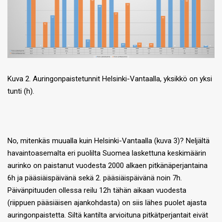
Kuva 2. Auringonpaistetunnit Helsinki-Vantaalla, yksikkö on yksi
tunti (h).
No, mitenkäs muualla kuin Helsinki-Vantaalla (kuva 3)? Neljältä
havaintoasemalta eri puolilta Suomea laskettuna keskimäärin
aurinko on paistanut vuodesta 2000 alkaen pitkänäperjantaina
6h ja pääsiäispäivänä sekä 2. pääsiäispäivänä noin 7h.
Päivänpituuden ollessa reilu 12h tähän aikaan vuodesta
(riippuen pääsiäisen ajankohdasta) on siis lähes puolet ajasta
auringonpaistetta. Siltä kantilta arvioituna pitkätperjantait eivät