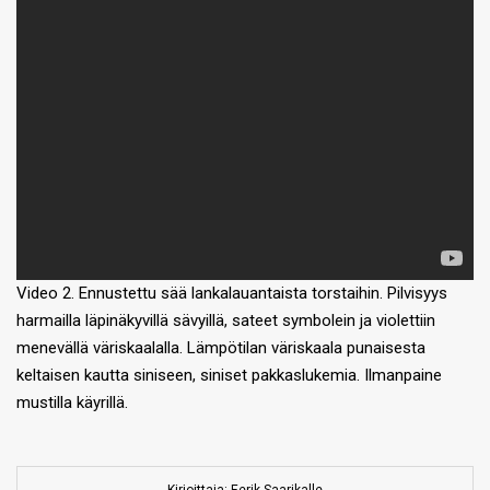
Video 2. Ennustettu sää lankalauantaista torstaihin. Pilvisyys
harmailla läpinäkyvillä sävyillä, sateet symbolein ja violettiin
menevällä väriskaalalla. Lämpötilan väriskaala punaisesta
keltaisen kautta siniseen, siniset pakkaslukemia. Ilmanpaine
mustilla käyrillä.
Kirjoittaja: Eerik Saarikalle