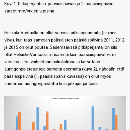
Kuva1. Pitkäperjantain, pääsiäispäivän ja 2. pääsiäispäivän
sateet mm/vrk eri vuosina.
Helsinki-Vantaalla on ollut sateisia pitkiäperjantaita (sininen
viiva), kun taas samojen pääsiäisten pääsiäispäivinä 2011, 2012
ja 2015 on ollut poutaa. Sademäärissä pitkäperjantai on siis
ollut Helsinki-Vantaalla runsaampi kuin pääsiäispäivät viime
vuosina. Jos vaihdetaan näkökulmaa ja katsotaan
auringonpaistetunteja samalta asemalta (kuva 2), nähdään että
pääsiäispäivinä (1. pääsiäispäivä kuvassa) on ollut myös
enemmän auringonpaistetta kuin pitkäperjantaisin.