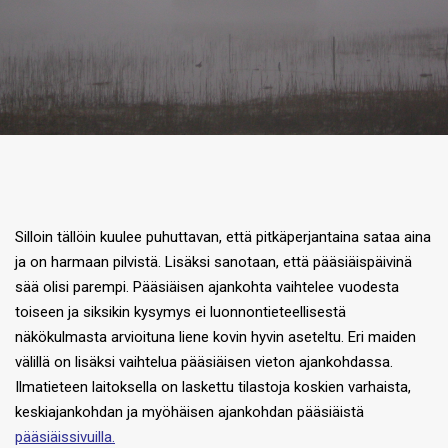
Silloin tällöin kuulee puhuttavan, että pitkäperjantaina sataa aina
ja on harmaan pilvistä. Lisäksi sanotaan, että pääsiäispäivinä
sää olisi parempi. Pääsiäisen ajankohta vaihtelee vuodesta
toiseen ja siksikin kysymys ei luonnontieteellisestä
näkökulmasta arvioituna liene kovin hyvin aseteltu. Eri maiden
välillä on lisäksi vaihtelua pääsiäisen vieton ajankohdassa.
Ilmatieteen laitoksella on laskettu tilastoja koskien varhaista,
keskiajankohdan ja myöhäisen ajankohdan pääsiäistä
pääsiäissivuilla.