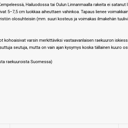
a Kempeleessä, Hailuodossa tai Oulun Linnanmaalla rakeita ei satanut l
et olivat 5–7,5 cm luokkaa aiheuttaen vahinkoa. Tapaus lienee voimakka
stön olosuhteisiin (mm. suuri kosteus ja voimakas ilmakehän tuulivä
got kohoaisivat varsin merkittäviksi vastaavanlaisen raekuuron iskies
asuttuja seutuja, mutta on vain ajan kysymys koska tällainen kuuro os
lisista raekuuroista Suomessa)