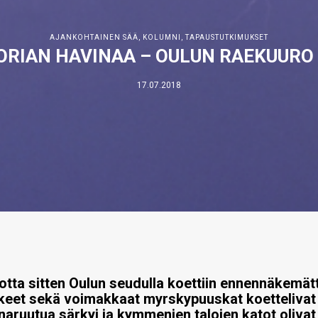
AJANKOHTAINEN SÄÄ
,
KOLUMNI
,
TAPAUSTUTKIMUKSET
RIAN HAVINAA – OULUN RAEKUURO 
17.07.2018
uotta sitten Oulun seudulla koettiin ennennäkemä
akeet sekä voimakkaat myrskypuuskat koetteliva
naruutua särkyi ja kymmenien talojen katot olivat 