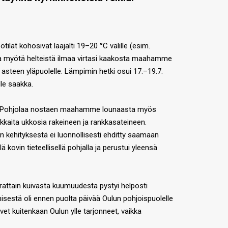
at kohosivat laajalti 19–20 °C välille (esim.
nka myötä helteistä ilmaa virtasi kaakosta maahamme
asteen yläpuolelle. Lämpimin hetki osui 17.–19.7.
lle saakka.
mäksi Pohjolaa nostaen maahamme lounaasta myös
kaita ukkosia rakeineen ja rankkasateineen.
n kehityksestä ei luonnollisesti ehditty saamaan
 kovin tieteellisellä pohjalla ja perustui yleensä
errattain kuivasta kuumuudesta pystyi helposti
sestä oli ennen puolta päivää Oulun pohjoispuolelle
et kuitenkaan Oulun ylle tarjonneet, vaikka