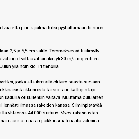
lvää että pian rajuilma tulisi pyyhältämään tienoon
laan 2,5 ja 5,5 cm välille. Temmeksessä tuulimylly
 vahingot viittaavat ainakin yli 30 m/s nopeuteen.
un yllä noin klo 14 tienoilla.
ksi, jonka alta ihmisillä oli kiire päästä suojaan.
ikkinäisistä ikkunoista tai suoraan kattojen läpi.
un kaduilla oli kuitenkin valtava. Muutama oululainen
uli lennätti ilmassa rakeiden kanssa. Silmiinpistävää
lueilla yhteensä 44 000 ruutuun. Myös rakennusten
t näin suurta määrää paikkausmateriaalia valmiina.