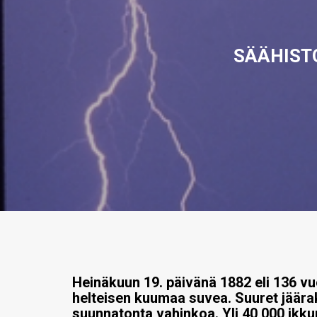
SÄÄHISTO
Heinäkuun 19. päivänä 1882 eli 136 v
helteisen kuumaa suvea. Suuret jäär
suunnatonta vahinkoa. Yli 40 000 ikku