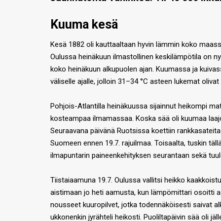
Kuuma kesä
Kesä 1882 oli kauttaaltaan hyvin lämmin koko maassa.
Oulussa heinäkuun ilmastollinen keskilämpötila on n
koko heinäkuun alkupuolen ajan. Kuumassa ja kuivassa
väliselle ajalle, jolloin 31–34 °C asteen lukemat olivat
Pohjois-Atlantilla heinäkuussa sijainnut heikompi 
kosteampaa ilmamassaa. Koska sää oli kuumaa laajoil
Seuraavana päivänä Ruotsissa koettiin rankkasateita 
Suomeen ennen 19.7. rajuilmaa. Toisaalta, tuskin tällä 
ilmapuntarin paineenkehityksen seurantaan sekä tuul
Tiistaiaamuna 19.7. Oulussa vallitsi heikko kaakkoist
aistimaan jo heti aamusta, kun lämpömittari osoitti
nousseet kuuropilvet, jotka todennäköisesti saivat a
ukkonenkin jyrähteli heikosti. Puoliltapäivin sää oli 