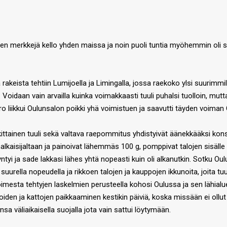
sen merkkejä kello yhden maissa ja noin puoli tuntia myöhemmin oli se
akeista tehtiin Lumijoella ja Limingalla, jossa raekoko ylsi suurimmil
oidaan vain arvailla kuinka voimakkaasti tuuli puhalsi tuolloin, mutta
liikkui Oulunsalon poikki yhä voimistuen ja saavutti täyden voiman Oul
tainen tuuli sekä valtava raepommitus yhdistyivät äänekkääksi konserti
alkaisijaltaan ja painoivat lähemmäs 100 g, pomppivat talojen sisälle r
ntyi ja sade lakkasi lähes yhtä nopeasti kuin oli alkanutkin. Sotku Oul
suurella nopeudella ja rikkoen talojen ja kauppojen ikkunoita, joita tu
 toimesta tehtyjen laskelmien perusteella kohosi Oulussa ja sen lähia
oiden ja kattojen paikkaaminen kestikin päiviä, koska missään ei ollu
nsa väliaikaisella suojalla jota vain sattui löytymään.