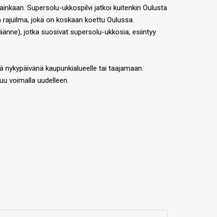
ainkaan. Supersolu-ukkospilvi jatkoi kuitenkin Oulusta
in rajuilma, joka on koskaan koettu Oulussa.
änne), jotka suosivat supersolu-ukkosia, esiintyy
sä nykypäivänä kaupunkialueelle tai taajamaan.
uu voimalla uudelleen.