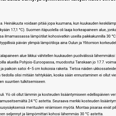
 Heinäkuuta voidaan pitää jopa kuumana, kun kuukauden keskilämpötil
ykyään 17,1 °C). Suomen itäpuolella oli laaja korkeapaineen alue, jo
 ilmamassassa lämpötilat kohosivatkin useilla paikkakunnilla 30 °C 
 tyypillisiä päivän ylimpiä lämpötiloja aina Oulun ja Ylitornion korkeude
matalapaineen alue liikkui vähitellen kuukauden puolivälissä lähem
la alueilla Pohjois-Euroopassa, muodostui Tanskaan jo 17.7. voimak
ja paikoin satoi 4–5 cm kokoisia rakeita. Tietoa näiden ukkossateide
tiedolla olisi mitään tehtykään, koska sään ennustaminen ei ollut vielä
en suuntien tulkitsemiseen.
uuli. Yö oli ollut lämmin ja kosteuden lisääntymiseen edellispäivien v
 aamuseitsemältä 24 °C astetta. Seuraava merkki kosteuden lisääntymi
lkusysäyksensä merituulen viriämisen myötä. Montaa pisaraa eivät pilv
jälleen seljennyt ja lämpömittari kohosi lähemmäs 30 °C astetta.