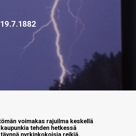
19.7.1882
ttömän voimakas rajuilma keskellä
t kaupunkia tehden hetkessä
täynnä nyrkinkokoisia reikiä.