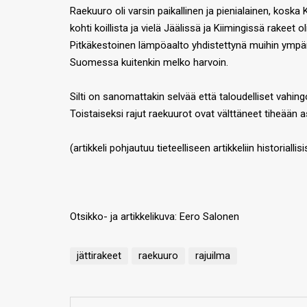
Raekuuro oli varsin paikallinen ja pienialainen, kosk
kohti koillista ja vielä Jäälissä ja Kiimingissä rake
Pitkäkestoinen lämpöaalto yhdistettynä muihin ympäri
Suomessa kuitenkin melko harvoin.
Silti on sanomattakin selvää että taloudelliset vahin
Toistaiseksi rajut raekuurot ovat välttäneet tiheään 
(artikkeli pohjautuu tieteelliseen artikkeliin historial
Otsikko- ja artikkelikuva: Eero Salonen
jättirakeet
raekuuro
rajuilma