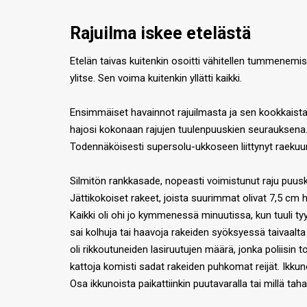
Rajuilma iskee etelästä
Etelän taivas kuitenkin osoitti vähitellen tummenemi
ylitse. Sen voima kuitenkin yllätti kaikki.
Ensimmäiset havainnot rajuilmasta ja sen kookkaista r
hajosi kokonaan rajujen tuulenpuuskien seurauksena. V
Todennäköisesti supersolu-ukkoseen liittynyt raekuuro 
Silmitön rankkasade, nopeasti voimistunut raju puuskit
Jättikokoiset rakeet, joista suurimmat olivat 7,5 cm h
Kaikki oli ohi jo kymmenessä minuutissa, kun tuuli tyy
sai kolhuja tai haavoja rakeiden syöksyessä taivaalta 
oli rikkoutuneiden lasiruutujen määrä, jonka poliisin
kattoja komisti sadat rakeiden puhkomat reijät. Ikkun
Osa ikkunoista paikattiinkin puutavaralla tai millä taha