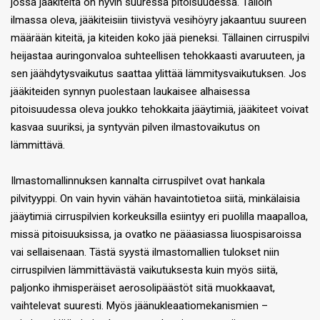
jossa jääkiteitä on hyvin suuressa pitoisuudessa. Tällöin
ilmassa oleva, jääkiteisiin tiivistyvä vesihöyry jakaantuu suureen
määrään kiteitä, ja kiteiden koko jää pieneksi. Tällainen cirruspilvi
heijastaa auringonvaloa suhteellisen tehokkaasti avaruuteen, ja
sen jäähdytysvaikutus saattaa ylittää lämmitysvaikutuksen. Jos
jääkiteiden synnyn puolestaan laukaisee alhaisessa
pitoisuudessa oleva joukko tehokkaita jääytimiä, jääkiteet voivat
kasvaa suuriksi, ja syntyvän pilven ilmastovaikutus on
lämmittävä.
Ilmastomallinnuksen kannalta cirruspilvet ovat hankala
pilvityyppi. On vain hyvin vähän havaintotietoa siitä, minkälaisia
jääytimiä cirruspilvien korkeuksilla esiintyy eri puolilla maapalloa,
missä pitoisuuksissa, ja ovatko ne pääasiassa liuospisaroissa
vai sellaisenaan. Tästä syystä ilmastomallien tulokset niin
cirruspilvien lämmittävästä vaikutuksesta kuin myös siitä,
paljonko ihmisperäiset aerosolipäästöt sitä muokkaavat,
vaihtelevat suuresti. Myös jäänukleaatiomekanismien –