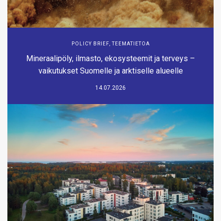
POLICY BRIEF
,
TEEMATIETOA
Mineraalipöly, ilmasto, ekosysteemit ja terveys –
vaikutukset Suomelle ja arktiselle alueelle
14.07.2026