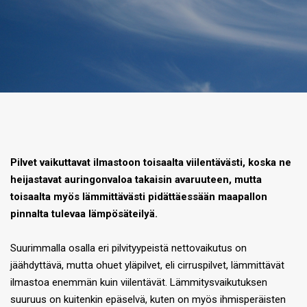
Pilvet vaikuttavat ilmastoon toisaalta viilentävästi, koska ne
heijastavat auringonvaloa takaisin avaruuteen, mutta
toisaalta myös lämmittävästi pidättäessään maapallon
pinnalta tulevaa lämpösäteilyä.
Suurimmalla osalla eri pilvityypeistä nettovaikutus on
jäähdyttävä, mutta ohuet yläpilvet, eli cirruspilvet, lämmittävät
ilmastoa enemmän kuin viilentävät. Lämmitysvaikutuksen
suuruus on kuitenkin epäselvä, kuten on myös ihmisperäisten