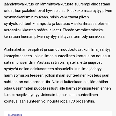
jäähdytysvaikutus on lämmitysvaikutusta suurempi ainoastaan
silloin, kun jääkiteet ovat hyvin pieniä. Kidekoko määräytyy pilven
syntymekanismin mukaan, mihin vaikuttavat pilven
syntyolosuhteet – lämpötila ja kosteus – sekä ilmassa olevien
aerosolihiukkasten määrä ja laatu. Tämän ymmärtämiseksi
kerrataan hieman pilvien syntyyn liittyvää termodynamiikkaa.
Alailmakehän vesipilvet ja sumut muodostuvat kun ilma jäähtyy
kastepisteeseen, jolloin ilman suhteellinen kosteus on noussut
sataan prosenttiin. Vastaavasti voisi ajatella, että jääpilvet
syntyvät nollan celsiusasteen alapuolella, kun ilma jäähtyy
härmistymispisteeseen, jolloin ilman suhteellinen kosteus jään
suhteen on sata prosenttia. Näin ei kuitenkaan ole; lämpötilan
pitää useimmiten pudota reilusti alle härmistymispisteen ennen
kuin cirruspilvi syntyy. Joissain tapauksissa suhteellinen
kosteus jään suhteen voi nousta jopa 170 prosenttiin.