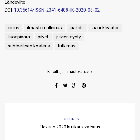
Lähdeviite
DOI:
10.35614/ISSN-2341-6408-IK-2020-08-02
cirrus
ilmastomallinnus
jääkide
jäänukleaatio
liuospisara
pilvet
pilvien synty
suhteellinen kosteus
tutkimus
Kirjoittaja: Ilmastokatsaus
EDELLINEN
Elokuun 2020 kuukausikatsaus