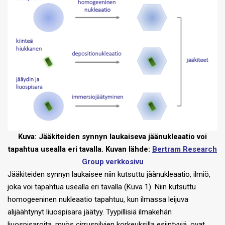
Kuva: Jääkiteiden synnyn laukaiseva jäänukleaatio voi
tapahtua usealla eri tavalla. Kuvan lähde:
Bertram Research
Group verkkosivu
Jääkiteiden synnyn laukaisee niin kutsuttu jäänukleaatio, ilmiö,
joka voi tapahtua usealla eri tavalla (Kuva 1). Niin kutsuttu
homogeeninen nukleaatio tapahtuu, kun ilmassa leijuva
alijäähtynyt liuospisara jäätyy. Tyypillisiä ilmakehän
liuospisaroita, myös cirruspilvien korkeuksilla esiintyviä, ovat