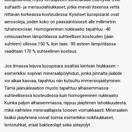
sulfaatti- ja merisuolahiukkaset, jotka imevät itseensä vettä
riittävän korkeassa kosteudessa. Kyseiset liuospisarat ovat
aerosoleja, joiden koko on pääsääntöisesti alle millimetrin
tuhannesosan. Homogeeninen nukleaatio tapahtuu -40
celsiusasteen lämpötilassa suhteellisen kosteuden (jään
suhteen) ollessa 150 %, kun taas -90 asteen lämpötilassa
vaaditaan 170 % suhteellinen kosteus.
Jos ilmassa leijuva liuospisara sisältää kiinteän hiukkasen –
esimerkiksi sopivan mineraalipölyhidun, jonka pinnalta jääkide
voi alkaa kasvaa, tapahtuu niin kutsuttu immersiojäätyminen.
Tämä jäänukleaation muoto tapahtuu alhaisemmassa
suhteellisessa kosteudessa kuin homogeeninen nukleaatio.
Kuinka paljon alhaisemmassa, riippuu jääytimen tehokkuudesta,
mikä vaihtelee mineraalilajista toiseen voimakkaasti. Mineraalien
lisäksi jääytiminä voivat toimia esimerkiksi nokihiukkaset,
lentotuhkat, eräät bakteerilajit sekä siitepölyt.