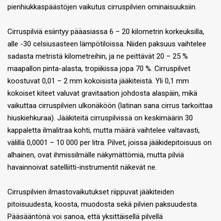
pienhiukkaspäästöjen vaikutus cirruspilvien ominaisuuksiin.
Cirruspilviä esiintyy pääasiassa 6 – 20 kilometrin korkeuksilla,
alle -30 celsiusasteen lämpötiloissa. Niiden paksuus vaihtelee
sadasta metristä kilometreihin, ja ne peittävät 20 – 25 %
maapallon pinta-alasta, tropiikissa jopa 70 %. Cirruspilvet
koostuvat 0,01 – 2 mm kokoisista jääkiteistä. Yli 0,1 mm
kokoiset kiteet valuvat gravitaation johdosta alaspäin, mikä
vaikuttaa cirruspilvien ulkonäköön (latinan sana cirrus tarkoittaa
hiuskiehkuraa). Jääkiteitä cirruspilvissä on keskimäärin 30
kappaletta ilmalitraa kohti, mutta määrä vaihtelee valtavasti,
välillä 0,0001 – 10 000 per litra. Pilvet, joissa jääkidepitoisuus on
alhainen, ovat ihmissilmälle näkymättömiä, mutta pilviä
havainnoivat satelliitti-instrumentit näkevät ne.
Cirruspilvien ilmastovaikutukset riippuvat jääkiteiden
pitoisuudesta, koosta, muodosta sekä pilvien paksuudesta.
Pääsääntönä voi sanoa, että yksittäisellä pilvellä