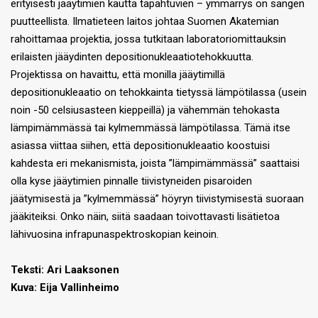
erityisesti jääytimien kautta tapahtuvien – ymmärrys on sangen
puutteellista. Ilmatieteen laitos johtaa Suomen Akatemian
rahoittamaa projektia, jossa tutkitaan laboratoriomittauksin
erilaisten jääydinten depositionukleaatiotehokkuutta.
Projektissa on havaittu, että monilla jääytimillä
depositionukleaatio on tehokkainta tietyssä lämpötilassa (usein
noin -50 celsiusasteen kieppeillä) ja vähemmän tehokasta
lämpimämmässä tai kylmemmässä lämpötilassa. Tämä itse
asiassa viittaa siihen, että depositionukleaatio koostuisi
kahdesta eri mekanismista, joista ”lämpimämmässä” saattaisi
olla kyse jääytimien pinnalle tiivistyneiden pisaroiden
jäätymisestä ja ”kylmemmässä” höyryn tiivistymisestä suoraan
jääkiteiksi. Onko näin, siitä saadaan toivottavasti lisätietoa
lähivuosina infrapunaspektroskopian keinoin.
Teksti: Ari Laaksonen
Kuva: Eija Vallinheimo