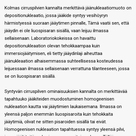
Kolmas cirruspilvien kannalta merkittävä jäänukleaatiomuoto on
depositionukleaatio, jossa jääkide syntyy vesihöyryn
härmistyessä suoraan jääytimen pinnalle, Tämä vaatii sen, että
jääydin ei ole liuospisaran sisällä, vaan leijuu ilmassa
sellaisenaan. Laboratoriokokeissa on havaittu
depositionukleaation olevan tehokkaampaa kuin
immersiojäätymisen, eli tietty jääydinlaji aiheuttaa
jäänukleaation alhaisemmassa suhteellisessa kosteudessa
leijuessaan ilmassa sellaisenaan verrattuna tilanteeseen, jossa
se on liuospisaran sisällä.
Syntyvän cirruspilven ominaisuuksien kannalta on merkittävää
tapahtuuko jääkiteiden muodostuminen homogeenisen
nukleaation kautta vai jääytimien laukaisemana. Ilmassa on
yleensä paljon enemmän liuospisaroita kuin tehokkaita
jääytimiä, olivat ne sitten pisaroiden sisällä tai eivät.
Homogeenisen nukleaation tapahtuessa syntyy yleensä pilvi,