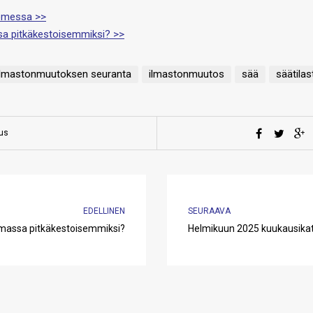
uomessa >>
ssa pitkäkestoisemmiksi? >>
ilmastonmuutoksen seuranta
ilmastonmuutos
sää
säätilas
aus
EDELLINEN
SEURAAVA
massa pitkäkestoisemmiksi?
Helmikuun 2025 kuukausika