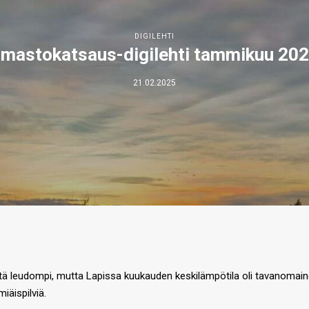
DIGILEHTI
lmastokatsaus-digilehti tammikuu 20
21.02.2025
 leudompi, mutta Lapissa kuukauden keskilämpötila oli tavanomainen
iäispilviä.