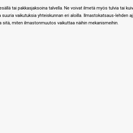
kesällä tai pakkasjaksoina talvella. Ne voivat ilmetä myös tulvia tai k
 olla suuria vaikutuksia yhteiskunnan eri aloilla. Ilmastokatsaus-lehden 
a sitä, miten ilmastonmuutos vaikuttaa näihin mekanismeihin.