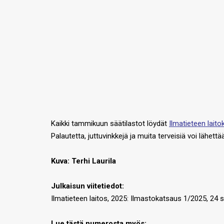
Kaikki tammikuun säätilastot löydät
Ilmatieteen laitok
Palautetta, juttuvinkkejä ja muita terveisiä voi lähet
Kuva:
Terhi Laurila
Julkaisun viitetiedot:
Ilmatieteen laitos, 2025: Ilmastokatsaus 1/2025, 24 s
Lue tästä numerosta myös: