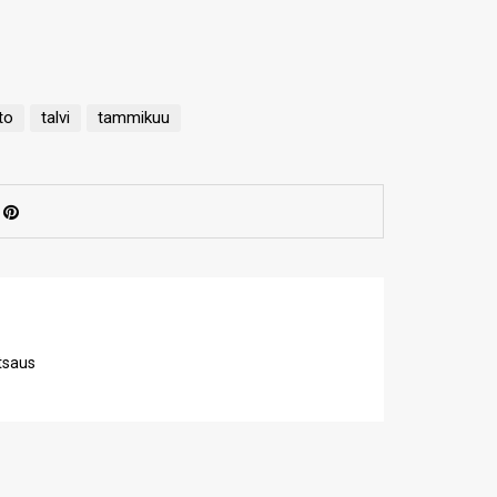
to
talvi
tammikuu
tsaus