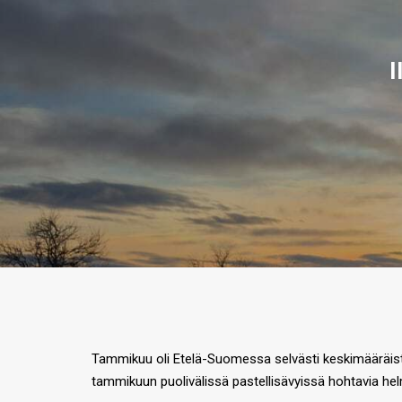
I
Tammikuu oli Etelä-Suomessa selvästi keskimääräistä
tammikuun puolivälissä pastellisävyissä hohtavia helm