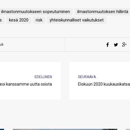
ilmastonmuutokseen sopeutuminen
ilmastonmuutoksen hillintä
s
kesä 2020
risk
yhteiskunnalliset vaikutukset
aus
EDELLINEN
SEURAAVA
deoi kanssamme uutta osiota
Elokuun 2020 kuukausikats