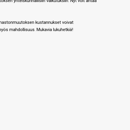
sen yhteiskunnallisiin vaikutuksiin. Nyt voit antaa
a ilmastonmuutoksen kustannukset voivat
 myös mahdollisuus. Mukavia lukuhetkiä!