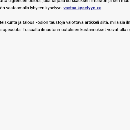
 digilehden osiota, joka tarjoaa kurkkauksen ilmaston ja sen muutok
öön vastaamalla lyhyeen kyselyyn:
vastaa kyselyyn >>
kunta ja talous -osion taustoja valottava artikkeli siitä, millaisi
en ei sopeuduta. Toisaalta ilmastonmuutoksen kustannukset voivat olla