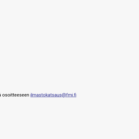
tää osoitteeseen
ilmastokatsaus@fmi.fi