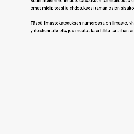
Suunnittelemme Ilmastokatsauksen toimituksessa uutta
omat mielipiteesi ja ehdotuksesi tämän osion sisält
Tässä Ilmastokatsauksen numerossa on Ilmasto, yhteis
yhteiskunnalle olla, jos muutosta ei hillitä tai siih