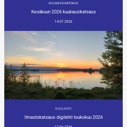
KUUKAUSIKATSAUS
Kesäkuun 2026 kuukausikatsaus
14.07.2026
DIGILEHTI
Ilmastokatsaus-digilehti toukokuu 2026
17.06.2026