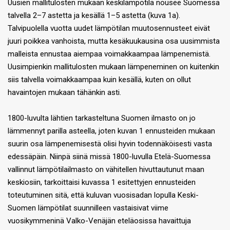
Uusien mallitulosten mukaan keskilämpötila nousee Suomessa
talvella 2–7 astetta ja kesällä 1–5 astetta (kuva 1a).
Talvipuolella vuotta uudet lämpötilan muutosennusteet eivät
juuri poikkea vanhoista, mutta kesäkuukausina osa uusimmista
malleista ennustaa aiempaa voimakkaampaa lämpenemistä.
Uusimpienkin mallitulosten mukaan lämpeneminen on kuitenkin
siis talvella voimakkaampaa kuin kesällä, kuten on ollut
havaintojen mukaan tähänkin asti.
1800-luvulta lähtien tarkasteltuna Suomen ilmasto on jo
lämmennyt parilla asteella, joten kuvan 1 ennusteiden mukaan
suurin osa lämpenemisestä olisi hyvin todennäköisesti vasta
edessäpäin. Niinpä siinä missä 1800-luvulla Etelä-Suomessa
vallinnut lämpötilailmasto on vähitellen hivuttautunut maan
keskiosiin, tarkoittaisi kuvassa 1 esitettyjen ennusteiden
toteutuminen sitä, että kuluvan vuosisadan lopulla Keski-
Suomen lämpötilat suunnilleen vastaisivat viime
vuosikymmeninä Valko-Venäjän eteläosissa havaittuja