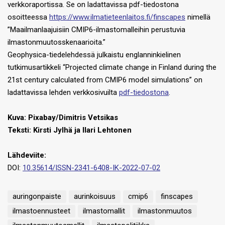
verkkoraportissa. Se on ladattavissa pdf-tiedostona
osoitteessa
https://www.ilmatieteenlaitos.fi/finscapes
nimellä
”Maailmanlaajuisiin CMIP6-ilmastomalleihin perustuvia
ilmastonmuutosskenaarioita.”
Geophysica-tiedelehdessä julkaistu englanninkielinen
tutkimusartikkeli “Projected climate change in Finland during the
21st century calculated from CMIP6 model simulations” on
ladattavissa lehden verkkosivuilta
pdf-tiedostona
.
Kuva:
Pixabay/Dimitris Vetsikas
Teksti: Kirsti Jylhä ja Ilari Lehtonen
Lähdeviite:
DOI:
10.35614/ISSN-2341-6408-IK-2022-07-02
auringonpaiste
aurinkoisuus
cmip6
finscapes
ilmastoennusteet
ilmastomallit
ilmastonmuutos