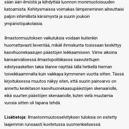
sään ääri-ilmiöitä ja kiihdyttää luonnon monimuotoisuuden
katoamista. Kehitysmaissa voimakas lämpeneminen aiheuttaisi
paljon inhimillistä kärsimystä ja suurin joukoin
ympäristöpakolaisia.
Ilmastonmuutoksen vaikutuksia voidaan kuitenkin
huomattavasti lieventää, mikäli ihmiskunta tosissaan keskittyy
kasvihuonekaasujen päästöjen leikkaamiseen. Viime aikoina
kansainvälisessä ilmastopolitiikassa saavutettujen
edistysaskelten takia tilanne näyttää tällä hetkellä hieman
toiveikkaammalta kuin vaikkapa kymmenen vuotta sitten. Tässä
kirjoituksessa muutos näkyy siten, että suurin painoarvo on
annettu keskitason kasvihuonekaasupäästöjen skenaariolle,
eikä suurten päästöjen skenaariolle, kuten vielä muutamia
vuosia sitten oli tapana tehdä.
Lisätietoja:
Ilmastonmuutosselvityksen tuloksia on esitetty
laajemmin runsaasti kuvitetussa suomenkielisessä