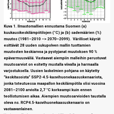
Kuva 1. Ilmastomallien ennustama Suomen (a)
kuukausikeskilämpötilojen (°C) ja (b) sademäärien (%)
muutos (1981–2010 –> 2070–2099). Värilliset käyrät
esittävät 28 uuden sukupolven mallin tuottamien
muutosten keskiarvoa ja pystyjanat muutoksen 90 %
epävarmuusväliä. Vastaavat aiempiin malleihin perustuvat
muutosarviot on esitetty mustalla viivalla ja harmaalla
varjostuksella. Uusien laskelmien pohjana on käytetty
”keskitasoista” SSP2-4.5-kasvihuonekaasuskenaariota,
jonka toteutuessa maapallon keskilämpötila olisi vuosina
2081–2100 arviolta 2,7 °C korkeampi kuin ennen
teollistumisen aikaa. Aiempien muutosarvioiden taustalla
oleva ns. RCP4.5-kasvihuonekaasuskenaario on
vastaavanlainen.