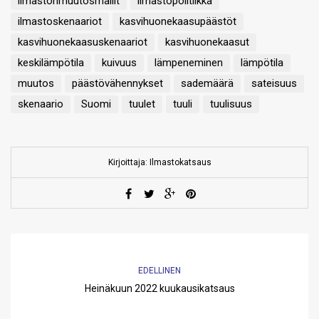
ilmastonmuutosmallit
ilmastopolitiikka
ilmastoskenaariot
kasvihuonekaasupäästöt
kasvihuonekaasuskenaariot
kasvihuonekaasut
keskilämpötila
kuivuus
lämpeneminen
lämpötila
muutos
päästövähennykset
sademäärä
sateisuus
skenaario
Suomi
tuulet
tuuli
tuulisuus
Kirjoittaja: Ilmastokatsaus
EDELLINEN
Heinäkuun 2022 kuukausikatsaus