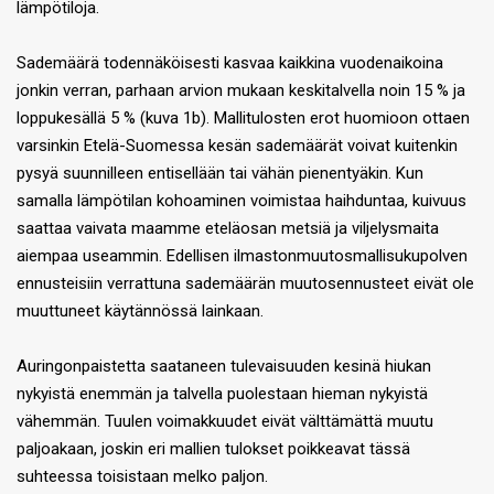
lämpötiloja.
Sademäärä todennäköisesti kasvaa kaikkina vuodenaikoina
jonkin verran, parhaan arvion mukaan keskitalvella noin 15 % ja
loppukesällä 5 % (kuva 1b). Mallitulosten erot huomioon ottaen
varsinkin Etelä-Suomessa kesän sademäärät voivat kuitenkin
pysyä suunnilleen entisellään tai vähän pienentyäkin. Kun
samalla lämpötilan kohoaminen voimistaa haihduntaa, kuivuus
saattaa vaivata maamme eteläosan metsiä ja viljelysmaita
aiempaa useammin. Edellisen ilmastonmuutosmallisukupolven
ennusteisiin verrattuna sademäärän muutosennusteet eivät ole
muuttuneet käytännössä lainkaan.
Auringonpaistetta saataneen tulevaisuuden kesinä hiukan
nykyistä enemmän ja talvella puolestaan hieman nykyistä
vähemmän. Tuulen voimakkuudet eivät välttämättä muutu
paljoakaan, joskin eri mallien tulokset poikkeavat tässä
suhteessa toisistaan melko paljon.