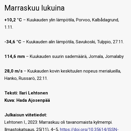
Marraskuu lukuina
+10,2 °C
– Kuukauden ylin lämpötila, Porvoo, Kalbådagrund,
1.11.
-34,6 °C
– Kuukauden alin lämpötila, Savukoski, Tulppio, 27.11.
114,6 mm
– Kuukauden suurin sademäärä, Jomala, Jomalaby
28,0 m/s
– Kuukauden kovin keskituulen nopeus merialueilla,
Hanko, Russarö, 22.11.
Teksti:
Ilari Lehtonen
Kuva: Hada Ajosenpää
Julkaisun viitetiedot:
Lehtonen I., 2023: Marraskuu oli tavanomaista kylmempi.
Ilmastokatsaus, 25(11), 4–5,
https://doi.org/10.35614/ISSN-