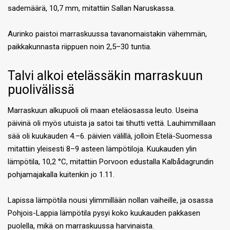
sademäärä, 10,7 mm, mitattiin Sallan Naruskassa.
Aurinko paistoi marraskuussa tavanomaistakin vähemmän,
paikkakunnasta riippuen noin 2,5–30 tuntia.
Talvi alkoi etelässäkin marraskuun
puolivälissä
Marraskuun alkupuoli oli maan eteläosassa leuto. Useina
päivinä oli myös utuista ja satoi tai tihutti vettä. Lauhimmillaan
sää oli kuukauden 4.–6. päivien välillä, jolloin Etelä-Suomessa
mitattiin yleisesti 8–9 asteen lämpötiloja. Kuukauden ylin
lämpötila, 10,2 °C, mitattiin Porvoon edustalla Kalbådagrundin
pohjamajakalla kuitenkin jo 1.11.
Lapissa lämpötila nousi ylimmillään nollan vaiheille, ja osassa
Pohjois-Lappia lämpötila pysyi koko kuukauden pakkasen
puolella, mikä on marraskuussa harvinaista.