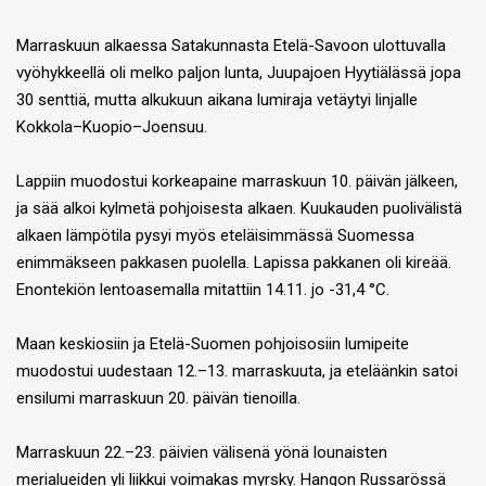
Marraskuun alkaessa Satakunnasta Etelä-Savoon ulottuvalla
vyöhykkeellä oli melko paljon lunta, Juupajoen Hyytiälässä jopa
30 senttiä, mutta alkukuun aikana lumiraja vetäytyi linjalle
Kokkola–Kuopio–Joensuu.
Lappiin muodostui korkeapaine marraskuun 10. päivän jälkeen,
ja sää alkoi kylmetä pohjoisesta alkaen. Kuukauden puolivälistä
alkaen lämpötila pysyi myös eteläisimmässä Suomessa
enimmäkseen pakkasen puolella. Lapissa pakkanen oli kireää.
Enontekiön lentoasemalla mitattiin 14.11. jo -31,4 °C.
Maan keskiosiin ja Etelä-Suomen pohjoisosiin lumipeite
muodostui uudestaan 12.–13. marraskuuta, ja eteläänkin satoi
ensilumi marraskuun 20. päivän tienoilla.
Marraskuun 22.–23. päivien välisenä yönä lounaisten
merialueiden yli liikkui voimakas myrsky. Hangon Russarössä