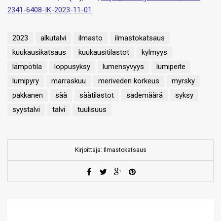
2341-6408-IK-2023-11-01
2023
alkutalvi
ilmasto
ilmastokatsaus
kuukausikatsaus
kuukausitilastot
kylmyys
lämpötila
loppusyksy
lumensyvyys
lumipeite
lumipyry
marraskuu
meriveden korkeus
myrsky
pakkanen
sää
säätilastot
sademäärä
syksy
syystalvi
talvi
tuulisuus
Kirjoittaja: Ilmastokatsaus