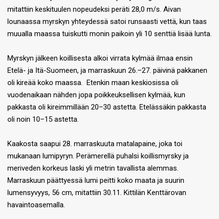
mitattiin keskituulen nopeudeksi peräti 28,0 m/s. Aivan
lounaassa myrskyn yhteydessä satoi runsaasti vettä, kun taas
muualla maassa tuiskutti monin paikoin yli 10 senttiä lisää lunta.
Myrskyn jälkeen koillisesta alkoi virrata kylmää ilmaa ensin
Etelä- ja Itä-Suomeen, ja marraskuun 26.–27. päivinä pakkanen
oli kireää koko maassa. Etenkin maan keskiosissa oli
vuodenaikaan nähden jopa poikkeuksellisen kylmää, kun
pakkasta oli kireimmillään 20–30 astetta. Etelässäkin pakkasta
oli noin 10–15 astetta.
Kaakosta saapui 28. marraskuuta matalapaine, joka toi
mukanaan lumipyryn. Perämerellä puhalsi koillismyrsky ja
meriveden korkeus laski yli metrin tavallista alemmas.
Marraskuun päättyessä lumi peitti koko maata ja suurin
lumensyvyys, 56 cm, mitattiin 30.11. Kittilän Kenttärovan
havaintoasemalla.