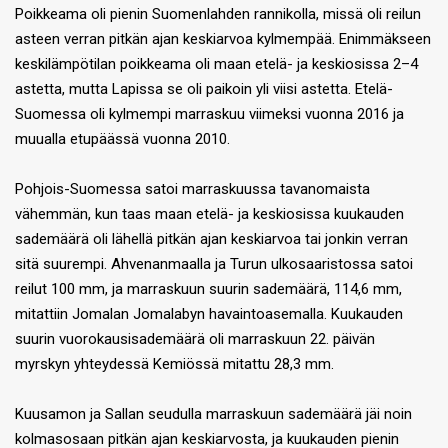
Poikkeama oli pienin Suomenlahden rannikolla, missä oli reilun
asteen verran pitkän ajan keskiarvoa kylmempää. Enimmäkseen
keskilämpötilan poikkeama oli maan etelä- ja keskiosissa 2–4
astetta, mutta Lapissa se oli paikoin yli viisi astetta. Etelä-
Suomessa oli kylmempi marraskuu viimeksi vuonna 2016 ja
muualla etupäässä vuonna 2010.
Pohjois-Suomessa satoi marraskuussa tavanomaista
vähemmän, kun taas maan etelä- ja keskiosissa kuukauden
sademäärä oli lähellä pitkän ajan keskiarvoa tai jonkin verran
sitä suurempi. Ahvenanmaalla ja Turun ulkosaaristossa satoi
reilut 100 mm, ja marraskuun suurin sademäärä, 114,6 mm,
mitattiin Jomalan Jomalabyn havaintoasemalla. Kuukauden
suurin vuorokausisademäärä oli marraskuun 22. päivän
myrskyn yhteydessä Kemiössä mitattu 28,3 mm.
Kuusamon ja Sallan seudulla marraskuun sademäärä jäi noin
kolmasosaan pitkän ajan keskiarvosta, ja kuukauden pienin