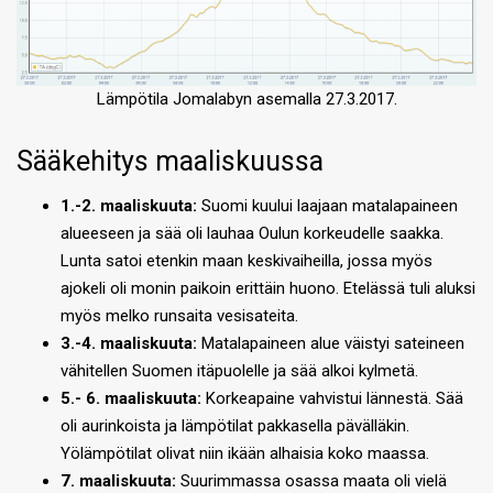
Lämpötila Jomalabyn asemalla 27.3.2017.
Sääkehitys maaliskuussa
1.-2. maaliskuuta:
Suomi kuului laajaan matalapaineen
alueeseen ja sää oli lauhaa Oulun korkeudelle saakka.
Lunta satoi etenkin maan keskivaiheilla, jossa myös
ajokeli oli monin paikoin erittäin huono. Etelässä tuli aluksi
myös melko runsaita vesisateita.
3.-4. maaliskuuta:
Matalapaineen alue väistyi sateineen
vähitellen Suomen itäpuolelle ja sää alkoi kylmetä.
5.- 6. maaliskuuta:
Korkeapaine vahvistui lännestä. Sää
oli aurinkoista ja lämpötilat pakkasella pävälläkin.
Yölämpötilat olivat niin ikään alhaisia koko maassa.
7. maaliskuuta:
Suurimmassa osassa maata oli vielä