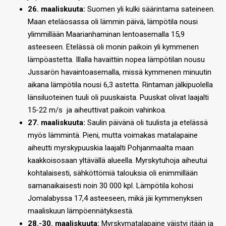
26. maaliskuuta:
Suomen yli kulki säärintama sateineen.
Maan eteläosassa oli lämmin päivä, lämpötila nousi
ylimmillään Maarianhaminan lentoasemalla 15,9
asteeseen. Etelässä oli monin paikoin yli kymmenen
lämpöastetta. Illalla havaittiin nopea lämpötilan nousu
Jussarön havaintoasemalla, missä kymmenen minuutin
aikana lämpötila nousi 6,3 astetta. Rintaman jälkipuolella
länsiluoteinen tuuli oli puuskaista. Puuskat olivat laajalti
15-22 m/s ja aiheuttivat paikoin vahinkoa.
27. maaliskuuta:
Saulin päivänä oli tuulista ja etelässä
myös lämmintä. Pieni, mutta voimakas matalapaine
aiheutti myrskypuuskia laajalti Pohjanmaalta maan
kaakkoisosaan yltävällä alueella. Myrskytuhoja aiheutui
kohtalaisesti, sähköttömiä talouksia oli enimmillään
samanaikaisesti noin 30 000 kpl. Lämpötila kohosi
Jomalabyssa 17,4 asteeseen, mikä jäi kymmenyksen
maaliskuun lämpöennätyksestä.
28.-30. maaliskuuta:
Myrskymatalapaine väistyi itään ja