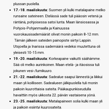
plussan puolella.
17.-18. maaliskuuta:
Suomen yli kulki matalapaine melko
runsaine sateineen. Etelässä sade tuli pääosin vetenä ja
räntänä, pohjoisessa satoi lunta. Maan länsiosassa ja
Pohjois-Pohjanmaalla ja Kainuussa
vuorokausisademäärät olivat monin paikoin 8-12 mm.
Tämän jälkeen sateiden painopiste siirtyi Lappiin.
Utsjoella ja Inarissa sademäärä vedeksi muutettuna oli
yleisesti 10-15 mm.
19.-20. maaliskuuta:
Korkeapaine vaikutti säähämme.
Sää oli melko aurinkoinen. Maan etelä- ja itäosissa tuli
jokunen vesi-/lumikuuro.
21.-22. maaliskuuta:
Sadealue saapui lännestä ja liikkui
maan yli koilliseen. Sadealueen jälkipuolella tuli monin
paikoin kuurottaisia sateita. Pääkaupunkiseudulla
havaittiin myös ukkosta 22. päivän vastaisena yönä.
23.-25. maaliskuuta:
Matalapaineen solia kulki maan yli
ja paikoin esiintyi kuurosateita.