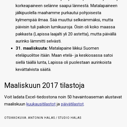
korkeapaineen selänne saapui lännestä. Matalapaineen
jälkipuolella maahamme purkautui pohjoisesta
kylmempää ilmaa. Sää muuttui selkeämmäksi, mutta
päivisin tuli paikoin lumikuuroja. Öisin oli koko maassa
pakkasta (Lapissa laajalti yli 20 astetta), mutta päivällä
aurinko lämmitti selvästi.
31. maaliskuuta:
Matalapaine liikkui Suomen
eteläpuolitse itään. Maan etelä- ja keskiosassa satoi
siellä täällä lunta, Lapissa oli puolestaan aurinkoista
kevättalvista säätä.
Maaliskuun 2017 tilastoja
Voit ladata Excel-tiedostona noin 50 havaintoaseman alustavat
maaliskuun
kuukausitilastot
ja
päivätilastot
.
OTSIKKOKUVA: ANTONIN HALAS / STUDIO HALAS