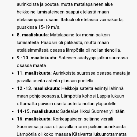
aurinkoista ja poutaa, mutta matalapaineen alue
heikkoine lumisateineen saapui etelästä maan
eteläisimpään osaan. Itätuuli oli etelässä voimakasta,
puuskissa 15-19 m/s.
8. maaliskuuta:
Matalapaine toi monin paikoin
lumisateita. Pääosin oli pakkasta, mutta maan
eteläisimmässä osassa lämpötila oli nollan tienoilla.
9.-10. maaliskuuta:
Sateinen säätyyppi jatkui suuressa
osassa maata.
11. maaliskuuta:
Aurinkoista suuressa osassa maata ja
päivällä useita asteita plussan puolella.
12.-13. maaliskuuta:
Heikkoja sateita esiintyi lähinnä
maan pohjoisosassa. Lämpötila kohosi Lappia lukuun
ottamatta päivisin useita asteita nollan yläpuolelle.
14-15. maaliskuuta:
Sadealue liikkui Suomen yli itään.
16. maaliskuuta:
Korkeapaineen selänne vieraili
Suomessa ja sää oli päivällä monin paikoin aurinkoista.
Lämpötila oli koko maassa Käsivartta lukuunottamatta