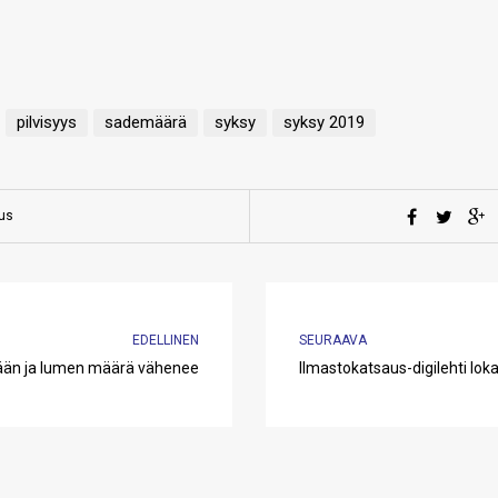
pilvisyys
sademäärä
syksy
syksy 2019
aus
EDELLINEN
SEURAAVA
 jään ja lumen määrä vähenee
Ilmastokatsaus-digilehti lo