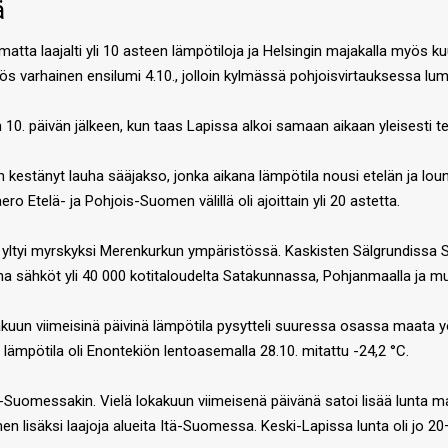
ä
matta laajalti yli 10 asteen lämpötiloja ja Helsingin majakalla myös 
 varhainen ensilumi 4.10., jolloin kylmässä pohjoisvirtauksessa lumi- 
0. päivän jälkeen, kun taas Lapissa alkoi samaan aikaan yleisesti te
 kestänyt lauha sääjakso, jonka aikana lämpötila nousi etelän ja lou
ero Etelä- ja Pohjois-Suomen välillä oli ajoittain yli 20 astetta.
uli yltyi myrskyksi Merenkurkun ympäristössä. Kaskisten Sälgrundissa
ana sähköt yli 40 000 kotitaloudelta Satakunnassa, Pohjanmaalla ja m
akuun viimeisinä päivinä lämpötila pysytteli suuressa osassa maata yö
 lämpötila oli Enontekiön lentoasemalla 28.10. mitattu -24,2 °C.
Suomessakin. Vielä lokakuun viimeisenä päivänä satoi lisää lunta maa
 lisäksi laajoja alueita Itä-Suomessa. Keski-Lapissa lunta oli jo 20