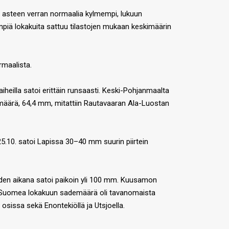
in asteen verran normaalia kylmempi, lukuun
iä lokakuita sattuu tilastojen mukaan keskimäärin
rmaalista.
heilla satoi erittäin runsaasti. Keski-Pohjanmaalta
määrä, 64,4 mm, mitattiin Rautavaaran Ala-Luostan
25.10. satoi Lapissa 30–40 mm suurin piirtein
den aikana satoi paikoin yli 100 mm. Kuusamon
si-Suomea lokakuun sademäärä oli tavanomaista
sissa sekä Enontekiöllä ja Utsjoella.