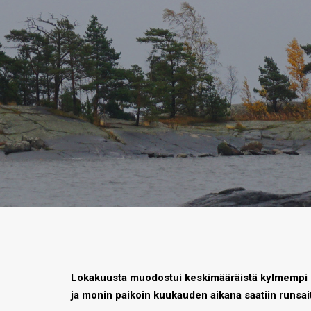
Lokakuusta muodostui keskimääräistä kylmempi et
ja monin paikoin kuukauden aikana saatiin runsait