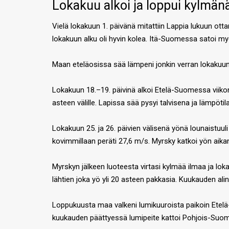
Lokakuu alkoi ja loppui kylmän
Vielä lokakuun 1. päivänä mitattiin Lappia lukuun otta
lokakuun alku oli hyvin kolea. Itä-Suomessa satoi myös
Maan eteläosissa sää lämpeni jonkin verran lokakuun 1
Lokakuun 18.–19. päivinä alkoi Etelä-Suomessa viikon
asteen välille. Lapissa sää pysyi talvisena ja lämpötila
Lokakuun 25. ja 26. päivien välisenä yönä lounaistu
kovimmillaan peräti 27,6 m/s. Myrsky katkoi yön aik
Myrskyn jälkeen luoteesta virtasi kylmää ilmaa ja lok
lähtien joka yö yli 20 asteen pakkasia. Kuukauden alin
Loppukuusta maa valkeni lumikuuroista paikoin Etelä-
kuukauden päättyessä lumipeite kattoi Pohjois-Suomen