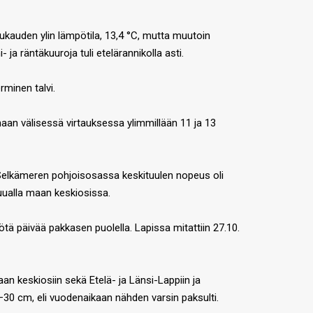
kuukauden ylin lämpötila, 13,4 °C, mutta muutoin
ja räntäkuuroja tuli etelärannikolla asti.
rminen talvi.
naan välisessä virtauksessa ylimmillään 11 ja 13
 Selkämeren pohjoisosassa keskituulen nopeus oli
uualla maan keskiosissa.
tä päivää pakkasen puolella. Lapissa mitattiin 27.10.
n keskiosiin sekä Etelä- ja Länsi-Lappiin ja
–30 cm, eli vuodenaikaan nähden varsin paksulti.