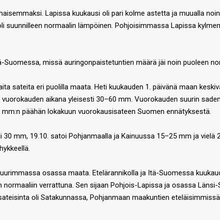
alhaisemmaksi. Lapissa kuukausi oli pari kolme astetta ja muualla no
i suunnilleen normaalin lämpöinen. Pohjoisimmassa Lapissa kylmemp
tä-Suomessa, missä auringonpaistetuntien määrä jäi noin puoleen no
 sateita eri puolilla maata. Heti kuukauden 1. päivänä maan keskivai
toi vuorokauden aikana yleisesti 30–60 mm. Vuorokauden suurin sade
,8 mm:n päähän lokakuun vuorokausisateen Suomen ennätyksestä.
 yli 30 mm, 19.10. satoi Pohjanmaalla ja Kainuussa 15–25 mm ja vielä 
hykkeellä.
t suurimmassa osassa maata. Etelärannikolla ja Itä-Suomessa kuukau
en normaaliin verrattuna. Sen sijaan Pohjois-Lapissa ja osassa Län
sateisinta oli Satakunnassa, Pohjanmaan maakuntien eteläisimmissä o