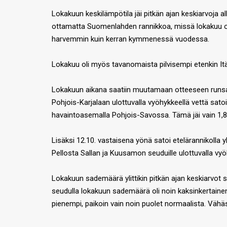
Lokakuun keskilämpötila jäi pitkän ajan keskiarvoja 
ottamatta Suomenlahden rannikkoa, missä lokakuu ol
harvemmin kuin kerran kymmenessä vuodessa.
Lokakuu oli myös tavanomaista pilvisempi etenkin I
Lokakuun aikana saatiin muutamaan otteeseen runsaita
Pohjois-Karjalaan ulottuvalla vyöhykkeellä vettä sa
havaintoasemalla Pohjois-Savossa. Tämä jäi vain 1
Lisäksi 12.10. vastaisena yönä satoi etelärannikolla
Pellosta Sallan ja Kuusamon seuduille ulottuvalla vyö
Lokakuun sademäärä ylittikin pitkän ajan keskiarvo
seudulla lokakuun sademäärä oli noin kaksinkertain
pienempi, paikoin vain noin puolet normaalista. Vähä