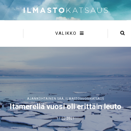
VALIKKO
AJANKOHTAINEN SÄÄ
,
ILMASTOVUOSIKATSAUS
Itämerellä vuosi oli erittäin leuto
17.02.2021