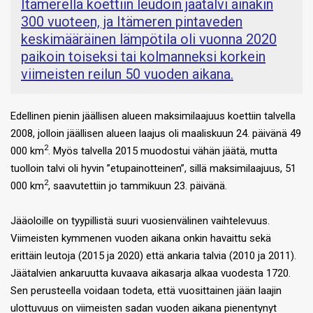
Itämerellä koettiin leudoin jäätalvi ainakin
300 vuoteen, ja Itämeren pintaveden
keskimääräinen lämpötila oli vuonna 2020
paikoin toiseksi tai kolmanneksi korkein
viimeisten reilun 50 vuoden aikana.
Edellinen pienin jäällisen alueen maksimilaajuus koettiin talvella
2008, jolloin jäällisen alueen laajus oli maaliskuun 24. päivänä 49
2
000 km
. Myös talvella 2015 muodostui vähän jäätä, mutta
tuolloin talvi oli hyvin ”etupainotteinen”, sillä maksimilaajuus, 51
2
000 km
, saavutettiin jo tammikuun 23. päivänä.
Jääoloille on tyypillistä suuri vuosienvälinen vaihtelevuus.
Viimeisten kymmenen vuoden aikana onkin havaittu sekä
erittäin leutoja (2015 ja 2020) että ankaria talvia (2010 ja 2011).
Jäätalvien ankaruutta kuvaava aikasarja alkaa vuodesta 1720.
Sen perusteella voidaan todeta, että vuosittainen jään laajin
ulottuvuus on viimeisten sadan vuoden aikana pienentynyt