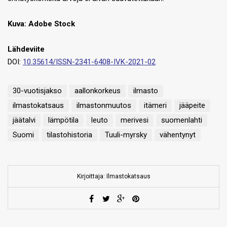
Kuva: Adobe Stock
Lähdeviite
DOI:
10.35614/ISSN-2341-6408-IVK-2021-02
30-vuotisjakso
aallonkorkeus
ilmasto
ilmastokatsaus
ilmastonmuutos
itämeri
jääpeite
jäätalvi
lämpötila
leuto
merivesi
suomenlahti
Suomi
tilastohistoria
Tuuli-myrsky
vähentynyt
Kirjoittaja: Ilmastokatsaus