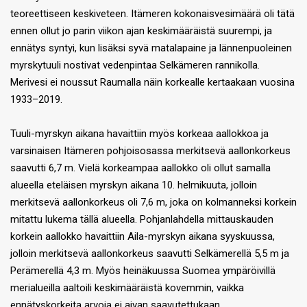
teoreettiseen keskiveteen. Itämeren kokonaisvesimäärä oli tätä
ennen ollut jo parin viikon ajan keskimääräistä suurempi, ja
ennätys syntyi, kun lisäksi syvä matalapaine ja lännenpuoleinen
myrskytuuli nostivat vedenpintaa Selkämeren rannikolla.
Merivesi ei noussut Raumalla näin korkealle kertaakaan vuosina
1933–2019.
Tuuli-myrskyn aikana havaittiin myös korkeaa aallokkoa ja
varsinaisen Itämeren pohjoisosassa merkitsevä aallonkorkeus
saavutti 6,7 m. Vielä korkeampaa aallokko oli ollut samalla
alueella eteläisen myrskyn aikana 10. helmikuuta, jolloin
merkitsevä aallonkorkeus oli 7,6 m, joka on kolmanneksi korkein
mitattu lukema tällä alueella. Pohjanlahdella mittauskauden
korkein aallokko havaittiin Aila-myrskyn aikana syyskuussa,
jolloin merkitsevä aallonkorkeus saavutti Selkämerellä 5,5 m ja
Perämerellä 4,3 m. Myös heinäkuussa Suomea ympäröivillä
merialueilla aaltoili keskimääräistä kovemmin, vaikka
ennätyskorkeita arvoja ei aivan saavutettukaan.