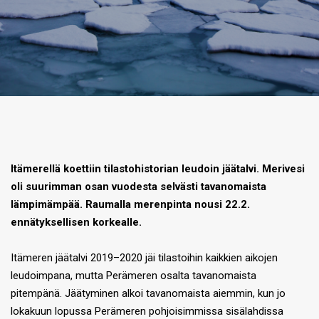
Itämerellä koettiin tilastohistorian leudoin jäätalvi. Merivesi
oli suurimman osan vuodesta selvästi tavanomaista
lämpimämpää. Raumalla merenpinta nousi 22.2.
ennätyksellisen korkealle.
Itämeren jäätalvi 2019–2020 jäi tilastoihin kaikkien aikojen
leudoimpana, mutta Perämeren osalta tavanomaista
pitempänä. Jäätyminen alkoi tavanomaista aiemmin, kun jo
lokakuun lopussa Perämeren pohjoisimmissa sisälahdissa