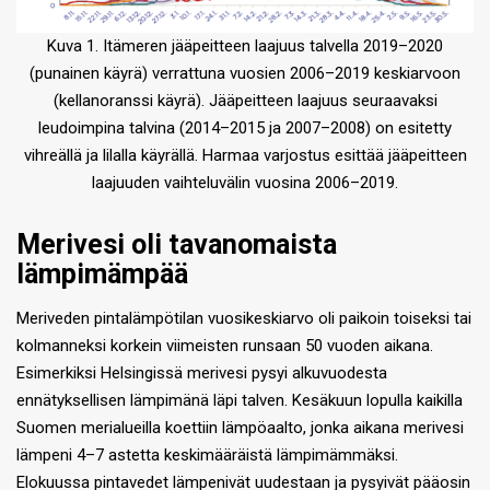
Kuva 1. Itämeren jääpeitteen laajuus talvella 2019–2020
(punainen käyrä) verrattuna vuosien 2006–2019 keskiarvoon
(kellanoranssi käyrä). Jääpeitteen laajuus seuraavaksi
leudoimpina talvina (2014–2015 ja 2007–2008) on esitetty
vihreällä ja lilalla käyrällä. Harmaa varjostus esittää jääpeitteen
laajuuden vaihteluvälin vuosina 2006–2019.
Merivesi oli tavanomaista
lämpimämpää
Meriveden pintalämpötilan vuosikeskiarvo oli paikoin toiseksi tai
kolmanneksi korkein viimeisten runsaan 50 vuoden aikana.
Esimerkiksi Helsingissä merivesi pysyi alkuvuodesta
ennätyksellisen lämpimänä läpi talven. Kesäkuun lopulla kaikilla
Suomen merialueilla koettiin lämpöaalto, jonka aikana merivesi
lämpeni 4–7 astetta keskimääräistä lämpimämmäksi.
Elokuussa pintavedet lämpenivät uudestaan ja pysyivät pääosin