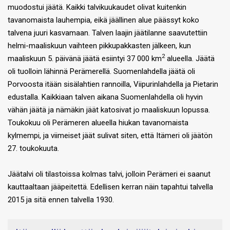
muodostui jäätä. Kaikki talvikuukaudet olivat kuitenkin
tavanomaista lauhempia, eikä jäällinen alue päässyt koko
talvena juuri kasvamaan. Talven laajin jäätilanne saavutettiin
helmi-maaliskuun vaihteen pikkupakkasten jälkeen, kun
2
maaliskuun 5. päivänä jäätä esiintyi 37 000 km
alueella. Jäätä
oli tuolloin lähinnä Perämerellä. Suomenlahdella jäätä oli
Porvoosta itään sisälahtien rannoilla, Viipurinlahdella ja Pietarin
edustalla. Kaikkiaan talven aikana Suomenlahdella oli hyvin
vähän jäätä ja nämäkin jäät katosivat jo maaliskuun lopussa.
Toukokuu oli Perämeren alueella hiukan tavanomaista
kylmempi, ja viimeiset jäät sulivat siten, että Itämeri oli jäätön
27. toukokuuta.
Jäätalvi oli tilastoissa kolmas talvi, jolloin Perämeri ei saanut
kauttaaltaan jääpeitettä. Edellisen kerran näin tapahtui talvella
2015 ja sitä ennen talvella 1930.