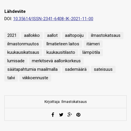
Lähdeviite
DOI:
10.35614/ISSN-2341-6408-IK-2021-11-00
2021
aallokko
aallot
aaltopoiju
ilmastokatsaus
ilmastonmuutos
Ilmatieteen laitos
itämeri
kuukausikatsaus
kuukausitilasto
lämpötila
lumisade
merkitsevä aallonkorkeus
säätapahtumia maailmalla
sademäärä
sateisuus
talvi
viikkoennuste
Kirjoittaja: Ilmastokatsaus