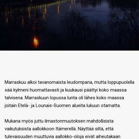
Marraskuu alkoi tavanomaista leudompana, mutta loppupuolella
sää kylmeni huomattavasti ja kuukausi päättyi koko maassa
talvisena. Marraskuun lopussa lunta oli lähes koko maassa
joitain Etelä- ja Lounais-Suomen alueita lukuun otamatta.
Mukana myös juttu ilmastonmuutoksen mahdollisista
vaikutuksista aallokkoon Itämerellä. Näyttää siltä, että
tulevaisuuden muuttuvia aallokko-oloja eivät aiheutakaan