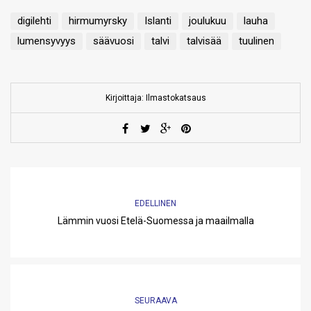
digilehti
hirmumyrsky
Islanti
joulukuu
lauha
lumensyvyys
säävuosi
talvi
talvisää
tuulinen
Kirjoittaja: Ilmastokatsaus
EDELLINEN
Lämmin vuosi Etelä-Suomessa ja maailmalla
SEURAAVA